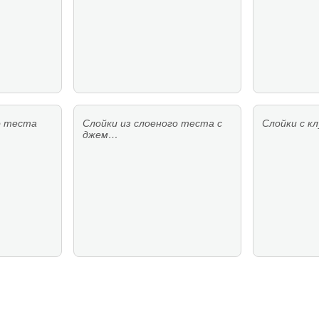
о теста
Слойки из слоеного теста с
Слойки с к
джем…