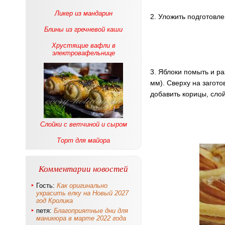
Ликер из мандарин
2. Уложить подготовл
Блины из гречневой каши
Хрустящие вафли в
электровафельнице
3. Яблоки помыть и р
мм). Сверху на загото
добавить корицы, сло
Слойки с ветчиной и сыром
Торт для майора
Комментарии новостей
Гость:
Как оригинально
украсить елку на Новый 2027
год Кролика
петя:
Благоприятные дни для
маникюра в марте 2022 года