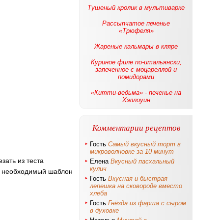
Тушеный кролик в мультиварке
Рассыпчатое печенье
«Трюфеля»
Жареные кальмары в кляре
Куриное филе по-итальянски,
запеченное с моцареллой и
помидорами
«Китти-ведьма» - печенье на
Хэллоуин
Комментарии рецептов
Гость
Самый вкусный торт в
микроволновке за 10 минут
зать из теста
Елена
Вкусный пасхальный
кулич
ть необходимый шаблон
Гость
Вкусная и быстрая
лепешка на сковороде вместо
хлеба
Гость
Гнёзда из фарша с сыром
в духовке