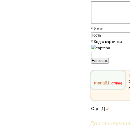
* Имя:
* Код с картинки:
maria61
[offline]
»
Стр: [1]
Дополнительн