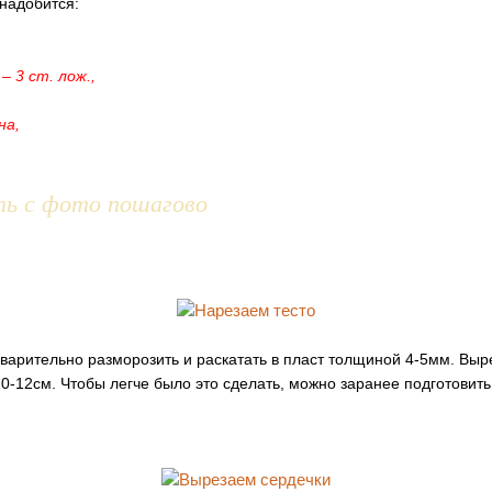
онадобится:
– 3 ст. лож.,
на,
ть с фото пошагово
варительно разморозить и раскатать в пласт толщиной 4-5мм. Выре
0-12см. Чтобы легче было это сделать, можно заранее подготови