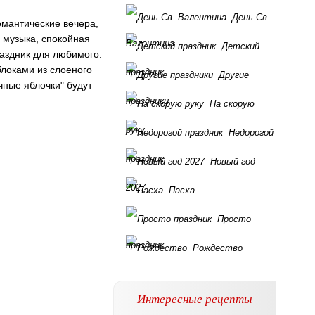
День Св.
омантические вечера,
я музыка, спокойная
Валентина
Детский
раздник для любимого.
блоками из слоеного
праздник
Другие
чные яблочки" будут
праздники
На скорую
руку
Недорогой
праздник
Новый год
2027
Пасха
Просто
праздник
Рождество
Интересные рецепты