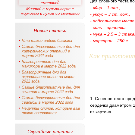
Для слоеного теста п
- яйцо – 1 шт.,
Минтай в мультиварке с
морковью и луком со сметаной
- уксус – 3 ст. лож.,
- подсолнечное масло 
- соль – щепотка,
Новые статьи
- мука – 2,5 – 3 стака
Что такое индекс бигмака
- маргарин – 250 г.
Самые благоприятные дни для
хирургических операций в
Как приготови
марте 2022 года
Благоприятные дни для
маникюра в марте 2022 года
Благоприятные дни для
окрашивания волос на март
2022 года
Самые благоприятные дни для
зачатия в марте 2022 года
Самые благоприятные дни для
1. Слоеное тесто пред
свадьбы в марте 2022 года
сердечки диаметром 1
Рецепты блинов, которые вам
из картона.
точно понравятся
Случайные рецепты