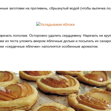
енные заготовки на противень, сбрызнутый водой (чтобы выпечка п
азрезать пополам. Осторожно удалить сердцевину. Нарезать не кру
вки из теста уложить веером яблочные дольки и посыпать их сахаро
йки «сердечные яблочки» наполнятся особенным ароматом.