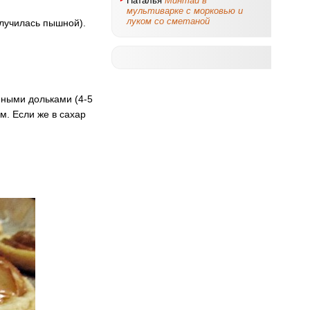
Наталья
Минтай в
мультиварке с морковью и
луком со сметаной
олучилась пышной).
пными дольками (4-5
м. Если же в сахар