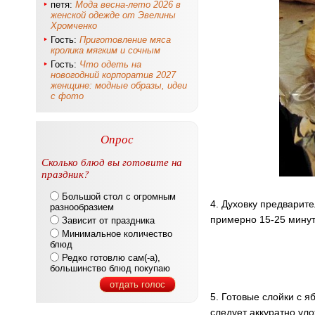
петя:
Мода весна-лето 2026 в
женской одежде от Эвелины
Хромченко
Гость:
Приготовление мяса
кролика мягким и сочным
Гость:
Что одеть на
новогодний корпоратив 2027
женщине: модные образы, идеи
с фото
Опрос
Сколько блюд вы готовите на
праздник?
Большой стол с огромным
4. Духовку предварите
разнообразием
примерно 15-25 минут
Зависит от праздника
Минимальное количество
блюд
Редко готовлю сам(-а),
большинство блюд покупаю
отдать голос
5. Готовые слойки с я
следует аккуратно ул