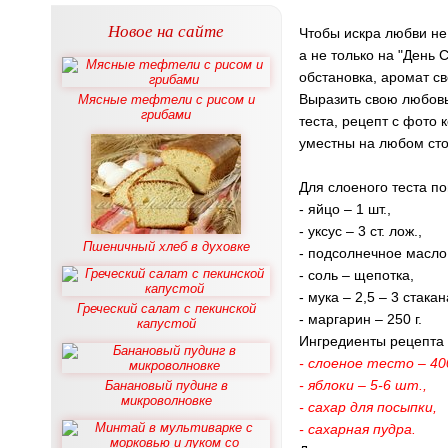
Новое на сайте
Чтобы искра любви не
а не только на "День 
обстановка, аромат св
Выразить свою любовь
Мясные тефтели с рисом и
грибами
теста, рецепт с фото 
уместны на любом сто
Для слоеного теста п
- яйцо – 1 шт.,
- уксус – 3 ст. лож.,
Пшеничный хлеб в духовке
- подсолнечное масло –
- соль – щепотка,
- мука – 2,5 – 3 стакан
Греческий салат с пекинской
- маргарин – 250 г.
капустой
Ингредиенты рецепта 
- слоеное тесто – 40
- яблоки – 5-6 шт.,
Банановый пудинг в
микроволновке
- сахар для посыпки,
- сахарная пудра.