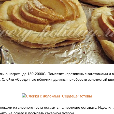
льно нагреть до 180-2000С. Поместить противень с заготовками и в
. Слойки «Сердечные яблочки» должны приобрести золотистый цве
блоками из слоеного теста оставить на противне остывать. Изделия
ожить на блюдо и посыпать сахарной пудрой.