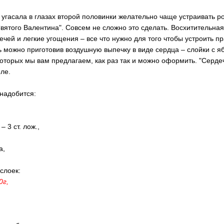
 угасала в глазах второй половинки желательно чаще устраивать р
Святого Валентина". Совсем не сложно это сделать. Восхитительна
ечей и легкие угощения – все что нужно для того чтобы устроить п
 можно приготовив воздушную выпечку в виде сердца – слойки с я
которых мы вам предлагаем, как раз так и можно оформить. "Серде
ле.
онадобится:
 3 ст. лож.,
а,
слоек:
0г,