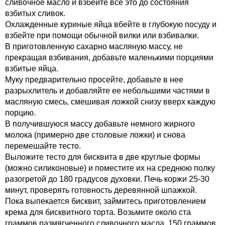
сливочное масло и взбейте все это до состояния
взбитых сливок.
Охлажденные куриные яйца вбейте в глубокую посуду и
взбейте при помощи обычной вилки или взбивалки.
В приготовленную сахарно масляную массу, не
прекращая взбивания, добавьте маленькими порциями
взбитые яйца.
Муку предварительно просейте, добавьте в нее
разрыхлитель и добавляйте ее небольшими частями в
масляную смесь, смешивая ложкой снизу вверх каждую
порцию.
В получившуюся массу добавьте немного жирного
молока (примерно две столовые ложки) и снова
перемешайте тесто.
Выложите тесто для бисквита в две круглые формы
(можно силиконовые) и поместите их на среднюю полку
разогретой до 180 градусов духовки. Печь коржи 25-30
минут, проверять готовность деревянной шпажкой.
Пока выпекается бисквит, займитесь приготовлением
крема для бисквитного торта. Возьмите около ста
граммов размягченного сливочного масла, 150 граммов