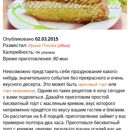
Опубликовано
02.03.2015
Разместил:
Ирина Пчелка
[offline]
Калорийность:
Не указана
Время приготовления:
80 мин
Невозможно представить себе празднование какого-
нибудь значительного события без прекрасного и очень
вкусного десерта. Это может быть
ореховый торт
или
торт-мороженое
. Одним из таких рецептов я хочу сегодня
с вами поделиться. Давайте приготовим простой
бисквитный торт с масляным кремом, вкус которого
непременно придётся по вкусу вашим гостям и близким.
Он рассчитан на 6-8 порций, приготовление займет у вас
примерно полтора-два часа. Приготовьте бисквитный
торт с кремом, уверяю, результат ваших усилий вас не