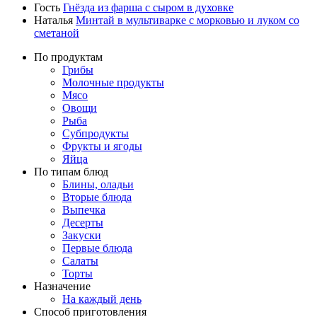
Гость
Гнёзда из фарша с сыром в духовке
Наталья
Минтай в мультиварке с морковью и луком со
сметаной
По продуктам
Грибы
Молочные продукты
Мясо
Овощи
Рыба
Субпродукты
Фрукты и ягоды
Яйца
По типам блюд
Блины, оладьи
Вторые блюда
Выпечка
Десерты
Закуски
Первые блюда
Салаты
Торты
Назначение
На каждый день
Способ приготовления