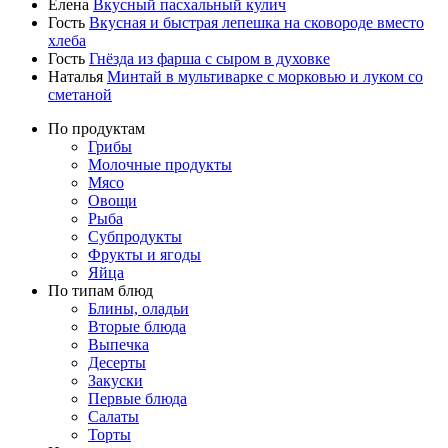
Елена
Вкусный пасхальный кулич
Гость
Вкусная и быстрая лепешка на сковороде вместо
хлеба
Гость
Гнёзда из фарша с сыром в духовке
Наталья
Минтай в мультиварке с морковью и луком со
сметаной
По продуктам
Грибы
Молочные продукты
Мясо
Овощи
Рыба
Субпродукты
Фрукты и ягоды
Яйца
По типам блюд
Блины, оладьи
Вторые блюда
Выпечка
Десерты
Закуски
Первые блюда
Салаты
Торты