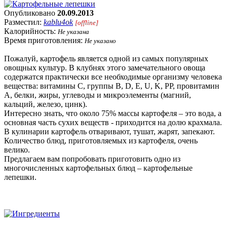
Опубликовано
20.09.2013
Разместил:
kablu4ok
[offline]
Калорийность:
Не указана
Время приготовления:
Не указано
Пожалуй, картофель является одной из самых популярных
овощных культур. В клубнях этого замечательного овоща
содержатся практически все необходимые организму человека
вещества: витамины C, группы B, D, E, U, K, PP, провитамин
A, белки, жиры, углеводы и микроэлементы (магний,
кальций, железо, цинк).
Интересно знать, что около 75% массы картофеля – это вода, а
основная часть сухих веществ - приходится на долю крахмала.
В кулинарии картофель отваривают, тушат, жарят, запекают.
Количество блюд, приготовляемых из картофеля, очень
велико.
Предлагаем вам попробовать приготовить одно из
многочисленных картофельных блюд – картофельные
лепешки.