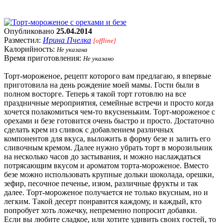
Опубликовано
25.04.2014
Разместил:
Ирина Пчелка
[offline]
Калорийность:
Не указана
Время приготовления:
Не указано
Торт-мороженое, рецепт которого вам предлагаю, я впервые
приготовила на день рождение моей мамы. Гости были в
полном восторге. Теперь я такой торт готовлю на все
праздничные мероприятия, семейные встречи и просто когда
хочется полакомиться чем-то вкусненьким. Торт-мороженое с
орехами и безе готовится очень быстро и просто. Достаточно
сделать крем из сливок с добавлением различных
компонентов для вкуса, выложить в форму безе и залить его
сливочным кремом. Далее нужно убрать торт в морозильник
на несколько часов до застывания, и можно наслаждаться
потрясающим вкусом и ароматом торта-мороженое. Вместо
безе можно использовать крупные дольки шоколада, орешки,
зефир, песочное печенье, изюм, различные фрукты и так
далее. Торт-мороженое получается не только вкусным, но и
легким. Такой десерт понравится каждому, и каждый, кто
попробует хоть ложечку, непременно попросит добавки.
Если вы любите сладкое, или хотите удивить своих гостей, то