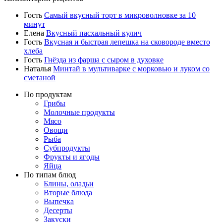
Гость
Самый вкусный торт в микроволновке за 10
минут
Елена
Вкусный пасхальный кулич
Гость
Вкусная и быстрая лепешка на сковороде вместо
хлеба
Гость
Гнёзда из фарша с сыром в духовке
Наталья
Минтай в мультиварке с морковью и луком со
сметаной
По продуктам
Грибы
Молочные продукты
Мясо
Овощи
Рыба
Субпродукты
Фрукты и ягоды
Яйца
По типам блюд
Блины, оладьи
Вторые блюда
Выпечка
Десерты
Закуски