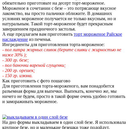
обязательно приготовьте на десерт торт-мороженое.
Мороженое в сочетании с безе – это потрясающе вкусное
лакомство, вы просто пальчики оближите. В домашних
условиях мороженое получается не только вкусным, но и
натуральным. Такой торт-мороженое будет прекрасным
завершением праздничного застолья.
А еще предлагаем вам приготовить
торт мороженое Райское
наслаждение
из печенья.
Ингредиенты для приготовления торта-мороженое:
- пол литра жирных сливок (берите сливки с жирностью не
ниже 30% );
- 300 гр. безе;
- пол баночки вареной сгущенки;
- 200 гр. орешек;
- 150 гр. изюма.
Как приготовить с фото пошагово
Для приготовления торта-мороженого, вам понадобится
разъемная форма для выпечки. Выпекать, конечно же, мы
ничего не будем, просто в такой форме очень удобно готовить
и замораживать мороженое.
На дно формы выкладываем в один слой безе. Я использовала
крупное безе, но и маленькие безешки тоже подойдут.