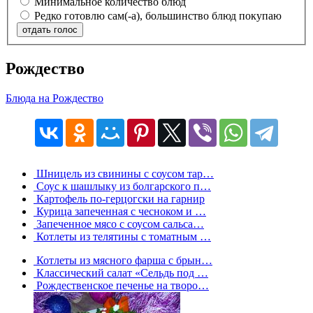
Минимальное количество блюд
Редко готовлю сам(-а), большинство блюд покупаю
отдать голос
Рождество
Блюда на Рождество
Шницель из свинины с соусом тар…
Соус к шашлыку из болгарского п…
Картофель по-герцогски на гарнир
Курица запеченная с чесноком и …
Запеченное мясо с соусом сальса…
Котлеты из телятины с томатным …
Котлеты из мясного фарша с брын…
Классический салат «Сельдь под …
Рождественское печенье на творо…