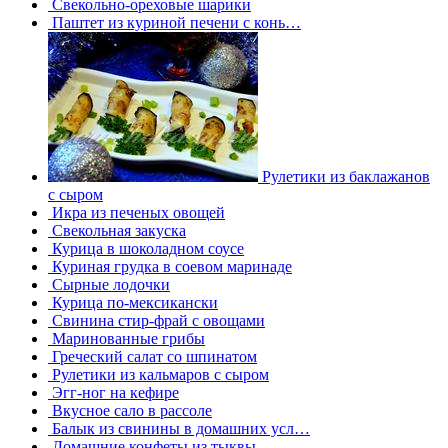
Свекольно-ореховые шарики
Паштет из куриной печени с конь…
Рулетики из баклажанов
с сыром
Икра из печеных овощей
Свекольная закуска
Курица в шоколадном соусе
Куриная грудка в соевом маринаде
Сырные лодочки
Курица по-мексикански
Свинина стир-фрай с овощами
Маринованные грибы
Греческий салат со шпинатом
Рулетики из кальмаров с сыром
Эгг-ног на кефире
Вкусное сало в рассоле
Балык из свинины в домашних усл…
Домашние конфеты из тыквы