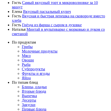
Гость
Самый вкусный торт в микроволновке за 10
минут
Елена
Вкусный пасхальный кулич
Гость
Вкусная и быстрая лепешка на сковороде вместо
хлеба
Гость
Гнёзда из фарша с сыром в духовке
Наталья
Минтай в мультиварке с морковью и луком со
сметаной
По продуктам
Грибы
Молочные продукты
Мясо
Овощи
Рыба
Субпродукты
Фрукты и ягоды
Яйца
По типам блюд
Блины, оладьи
Вторые блюда
Выпечка
Десерты
Закуски
Первые блюда