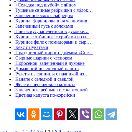
«Селедка под шубой» с яйцом
Тушеные свиные ребрышки с яблок…
Запеченное мясо с чабрецом
Курица, фаршированная чернослив…
Запеченный гусь с яблоками
Пангасиус, запеченный в духовке…
Куриные отбивные с грибами и сы…
Куриное филе с помидорами и сыр…
Кекс с цукатами
Праздничный пирог с джемом «Сне…
Сырные шарики с чесноком
Поросенок, запеченный в духовке
Домашний печеночный паштет
Рулеты из свинины с начинкой из…
Канапе с селедкой и свеклой
Желе из персикового компота
Запеченные ребрышки с картошкой
Цветная капуста по-корейски
« назад
1
2
3
4
5
6
[ 7 ]
8
9
далее »