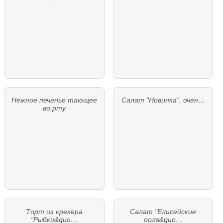
Нежное печенье тающее
Салат "Новинка", очен…
во рту
Торт из крекера
Салат "Елисейские
"Рыбки&quo…
поля&quo…