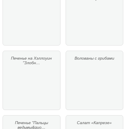
Печенье на Хэллоуин
Волованы с грибами
"Злобн…
Печенье "Пальцы
Салат «Капрезе»
ведьмы&quo…