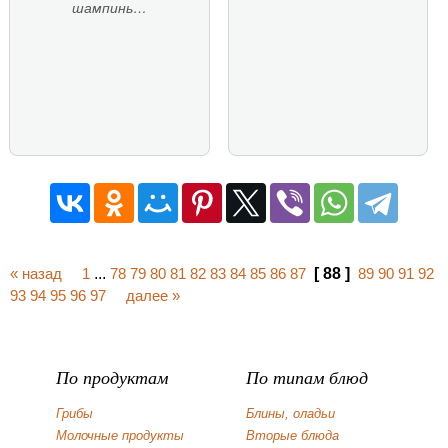
шампинь…
« назад
1
...
78
79
80
81
82
83
84
85
86
87
[ 88 ]
89
90
91
92
93
94
95
96
97
далее »
По продуктам
По типам блюд
Грибы
Блины, оладьи
Молочные продукты
Вторые блюда