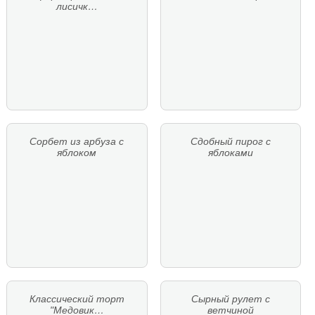
лисичк…
Сорбет из арбуза с
Сдобный пирог с
яблоком
яблоками
Классический торт
Сырный рулет с
"Медовик…
ветчиной