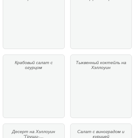
Крабовый салат с
Тыквенный коктейль на
огурцом
Хэллоуин
Десерт на Хэллоуин
Салат с виноградом и
"Груши-…
курицей