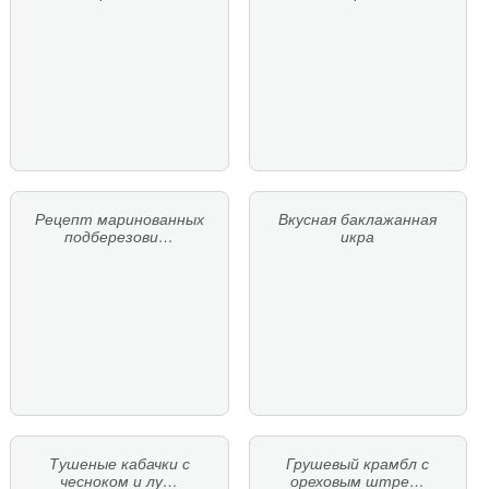
Рецепт маринованных
Вкусная баклажанная
подберезови…
икра
Тушеные кабачки с
Грушевый крамбл с
чесноком и лу…
ореховым штре…