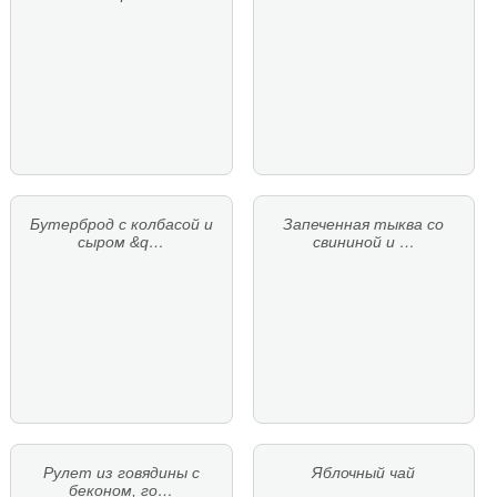
Бутерброд с колбасой и
Запеченная тыква со
сыром &q…
свининой и …
Рулет из говядины с
Яблочный чай
беконом, го…