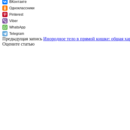
ВКонтакте
Одноклассники
Pinterest
Viber
WhatsApp
Telegram
Предыдущая запись
Инородное тело в прямой кишке: общая ха
Оцените статью