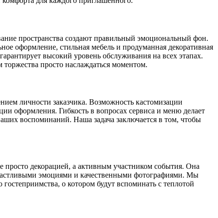
и комфорта для каждого приглашенного.
рование пространства создают правильный эмоциональный фон.
ьное оформление, стильная мебель и продуманная декоративная
гарантирует высокий уровень обслуживания на всех этапах.
 торжества просто наслаждаться моментом.
ением личности заказчика. Возможность кастомизации
ии оформления. Гибкость в вопросах сервиса и меню делает
ваших воспоминаний. Наша задача заключается в том, чтобы
не просто декорацией, а активным участником события. Она
 счастливыми эмоциями и качественными фотографиями. Мы
 гостеприимства, о котором будут вспоминать с теплотой