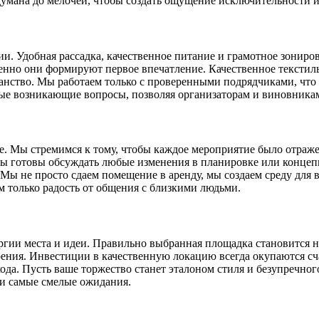
думана до мелочей, чтобы создать ощущение исключительности 
нии. Удобная рассадка, качественное питание и грамотное зони
енно они формируют первое впечатление. Качественное текстил
нство. Мы работаем только с проверенными подрядчиками, что 
е возникающие вопросы, позволяя организаторам и виновникам
е. Мы стремимся к тому, чтобы каждое мероприятие было отраж
Мы готовы обсуждать любые изменения в планировке или концепц
Мы не просто сдаем помещение в аренду, мы создаем среду для 
м только радость от общения с близкими людьми.
ергии места и идеи. Правильно выбранная площадка становится 
троения. Инвестиции в качественную локацию всегда окупаются
да. Пусть ваше торжество станет эталоном стиля и безупречного
ши самые смелые ожидания.