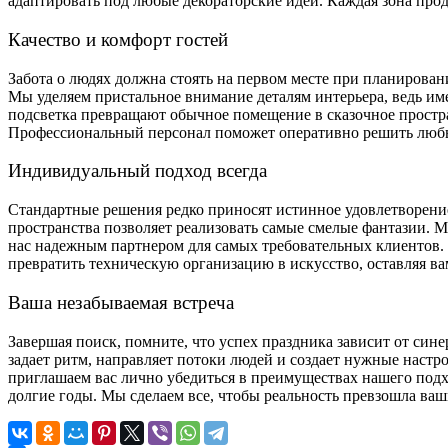
адаптировать под любые декораторские идеи. Каждая зона про
Качество и комфорт гостей
Забота о людях должна стоять на первом месте при планирова
Мы уделяем пристальное внимание деталям интерьера, ведь им
подсветка превращают обычное помещение в сказочное простра
Профессиональный персонал поможет оперативно решить любы
Индивидуальный подход всегда
Стандартные решения редко приносят истинное удовлетворени
пространства позволяет реализовать самые смелые фантазии. 
нас надежным партнером для самых требовательных клиентов. 
превратить техническую организацию в искусство, оставляя ва
Ваша незабываемая встреча
Завершая поиск, помните, что успех праздника зависит от син
задает ритм, направляет потоки людей и создает нужные нас
приглашаем вас лично убедиться в преимуществах нашего подхо
долгие годы. Мы сделаем все, чтобы реальность превзошла ва