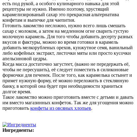
есть под рукой, а особого кулинарного навыка для этой
рецептуры не нужно. Именно поэтому, хрустящий
карамелизированый сахар это прекрасная альтернатива
конфетам и выпечке для чаепития.
Готовить лакомство несложно, нужно всего лишь смешать
сахар с молоком, а затем на медленном огне сварить густую
молочную карамель. Для того чтобы добавить десерту разных
вкусов и фактуры, можно во время готовки в карамель
добавить мелкорубленых орехов, кунжутное семя, ванильный
либо кофейных экстракт, листочки мяты или просто кусочки
апельсиновой цедры.
Когда масса достаточно загустеет, (важно не передержать её,
чтобы не пересушить), её следует поместить в силиконовые
формочки для печенек. После того, как карамелька остынет и
примет нужную форму, её можно переложить в стеклянную
банку, в которой она будет при необходимости храниться
долгое время.
Такое лакомство можно приготовить вместе с детьми и давать
им вместо магазинных конфеток. Так же для угощения можно
приготовить
конфеты из овсяных хлопьев
.
Ингредиенты: