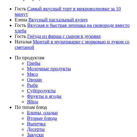
Гость
Самый вкусный торт в микроволновке за 10
минут
Елена
Вкусный пасхальный кулич
Гость
Вкусная и быстрая лепешка на сковороде вместо
хлеба
Гость
Гнёзда из фарша с сыром в духовке
Наталья
Минтай в мультиварке с морковью и луком со
сметаной
По продуктам
Грибы
Молочные продукты
Мясо
Овощи
Рыба
Субпродукты
Фрукты и ягоды
Яйца
По типам блюд
Блины, оладьи
Вторые блюда
Выпечка
Десерты
Закуски