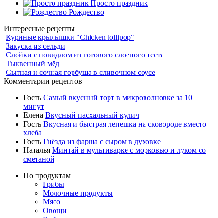
Просто праздник
Рождество
Интересные рецепты
Куриные крылышки "Chicken lollipop"
Закуска из сельди
Слойки с повидлом из готового слоеного теста
Тыквенный мёд
Сытная и сочная горбуша в сливочном соусе
Комментарии рецептов
Гость
Самый вкусный торт в микроволновке за 10
минут
Елена
Вкусный пасхальный кулич
Гость
Вкусная и быстрая лепешка на сковороде вместо
хлеба
Гость
Гнёзда из фарша с сыром в духовке
Наталья
Минтай в мультиварке с морковью и луком со
сметаной
По продуктам
Грибы
Молочные продукты
Мясо
Овощи