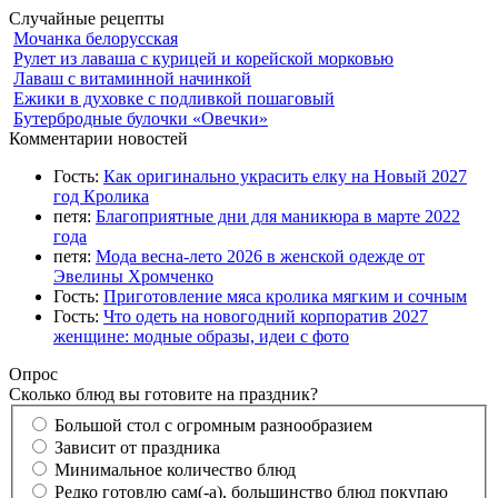
Случайные рецепты
Мочанка белорусская
Рулет из лаваша с курицей и корейской морковью
Лаваш с витаминной начинкой
Ежики в духовке с подливкой пошаговый
Бутербродные булочки «Овечки»
Комментарии новостей
Гость:
Как оригинально украсить елку на Новый 2027
год Кролика
петя:
Благоприятные дни для маникюра в марте 2022
года
петя:
Мода весна-лето 2026 в женской одежде от
Эвелины Хромченко
Гость:
Приготовление мяса кролика мягким и сочным
Гость:
Что одеть на новогодний корпоратив 2027
женщине: модные образы, идеи с фото
Опрос
Сколько блюд вы готовите на праздник?
Большой стол с огромным разнообразием
Зависит от праздника
Минимальное количество блюд
Редко готовлю сам(-а), большинство блюд покупаю