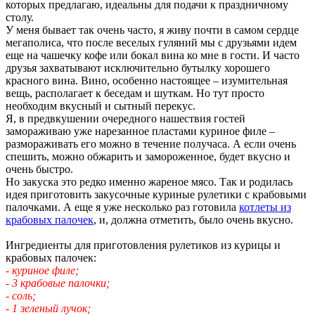
которых предлагаю, идеальны для подачи к праздничному
столу.
У меня бывает так очень часто, я живу почти в самом сердце
мегаполиса, что после веселых гуляний мы с друзьями идем
еще на чашечку кофе или бокал вина ко мне в гости. И часто
друзья захватывают исключительно бутылку хорошего
красного вина. Вино, особенно настоящее – изумительная
вещь, располагает к беседам и шуткам. Но тут просто
необходим вкусный и сытный перекус.
Я, в предвкушении очередного нашествия гостей
замораживаю уже нарезанное пластами куриное филе –
размораживать его можно в течение получаса. А если очень
спешить, можно обжарить и замороженное, будет вкусно и
очень быстро.
Но закуска это редко именно жареное мясо. Так и родилась
идея приготовить закусочные куриные рулетики с крабовыми
палочками. А еще я уже несколько раз готовила
котлеты из
крабовых палочек
, и, должна отметить, было очень вкусно.
Ингредиенты для приготовления рулетиков из курицы и
крабовых палочек:
- куриное филе;
- 3 крабовые палочки;
- соль;
- 1 зеленый лучок;