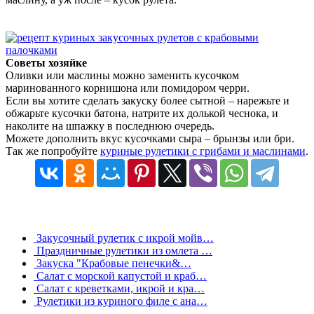
Советы хозяйке
Оливки или маслины можно заменить кусочком
маринованного корнишона или помидором черри.
Если вы хотите сделать закуску более сытной – нарежьте и
обжарьте кусочки батона, натрите их долькой чеснока, и
наколите на шпажку в последнюю очередь.
Можете дополнить вкус кусочками сыра – брынзы или бри.
Так же попробуйте
куриные рулетики с грибами и маслинами
.
Закусочный рулетик с икрой мойв…
Праздничные рулетики из омлета …
Закуска "Крабовые пенечки&…
Салат с морской капустой и краб…
Салат с креветками, икрой и кра…
Рулетики из куриного филе с ана…