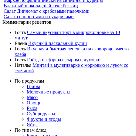
Жаркое по филиппински из свинины и курицы
Влажный шоколадный кекс без яиц
Салат Дипломат с крабовыми палочками
Салат со шпротами и сухариками
Комментарии рецептов
Гость
Самый вкусный торт в микроволновке за 10
минут
Елена
Вкусный пасхальный кулич
Гость
Вкусная и быстрая лепешка на сковороде вместо
хлеба
Гость
Гнёзда из фарша с сыром в духовке
Наталья
Минтай в мультиварке с морковью и луком со
сметаной
По продуктам
Грибы
Молочные продукты
Мясо
Овощи
Рыба
Субпродукты
Фрукты и ягоды
Яйца
По типам блюд
Блины, оладьи