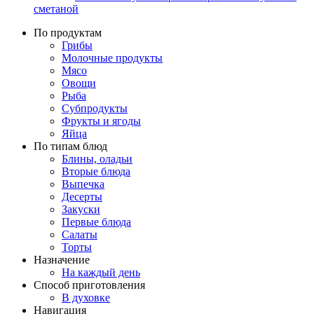
сметаной
По продуктам
Грибы
Молочные продукты
Мясо
Овощи
Рыба
Субпродукты
Фрукты и ягоды
Яйца
По типам блюд
Блины, оладьи
Вторые блюда
Выпечка
Десерты
Закуски
Первые блюда
Салаты
Торты
Назначение
На каждый день
Способ приготовления
В духовке
Навигация