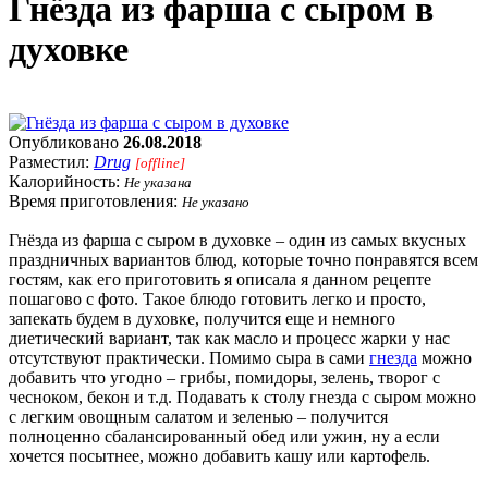
Гнёзда из фарша с сыром в
духовке
Опубликовано
26.08.2018
Разместил:
Drug
[offline]
Калорийность:
Не указана
Время приготовления:
Не указано
Гнёзда из фарша с сыром в духовке – один из самых вкусных
праздничных вариантов блюд, которые точно понравятся всем
гостям, как его приготовить я описала я данном рецепте
пошагово с фото. Такое блюдо готовить легко и просто,
запекать будем в духовке, получится еще и немного
диетический вариант, так как масло и процесс жарки у нас
отсутствуют практически. Помимо сыра в сами
гнезда
можно
добавить что угодно – грибы, помидоры, зелень, творог с
чесноком, бекон и т.д. Подавать к столу гнезда с сыром можно
с легким овощным салатом и зеленью – получится
полноценно сбалансированный обед или ужин, ну а если
хочется посытнее, можно добавить кашу или картофель.