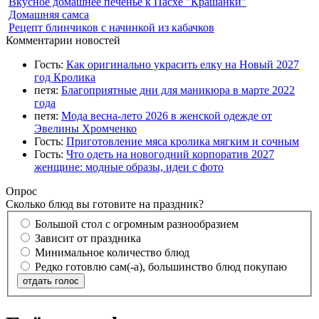
Вкусное домашнее печенье к Пасхе "Крашанки"
Домашняя самса
Рецепт блинчиков с начинкой из кабачков
Комментарии новостей
Гость:
Как оригинально украсить елку на Новый 2027
год Кролика
петя:
Благоприятные дни для маникюра в марте 2022
года
петя:
Мода весна-лето 2026 в женской одежде от
Эвелины Хромченко
Гость:
Приготовление мяса кролика мягким и сочным
Гость:
Что одеть на новогодний корпоратив 2027
женщине: модные образы, идеи с фото
Опрос
Сколько блюд вы готовите на праздник?
Большой стол с огромным разнообразием
Зависит от праздника
Минимальное количество блюд
Редко готовлю сам(-а), большинство блюд покупаю
отдать голос