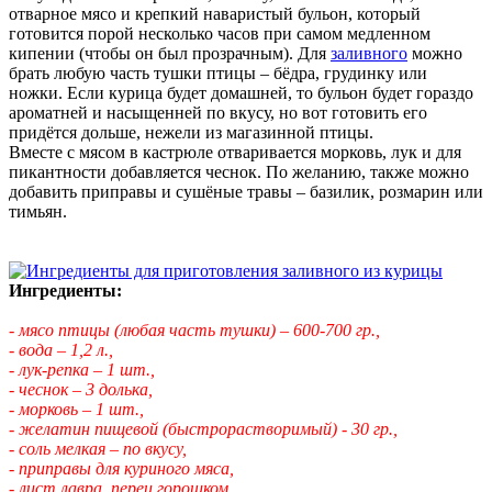
отварное мясо и крепкий наваристый бульон, который
готовится порой несколько часов при самом медленном
кипении (чтобы он был прозрачным). Для
заливного
можно
брать любую часть тушки птицы – бёдра, грудинку или
ножки. Если курица будет домашней, то бульон будет гораздо
ароматней и насыщенней по вкусу, но вот готовить его
придётся дольше, нежели из магазинной птицы.
Вместе с мясом в кастрюле отваривается морковь, лук и для
пикантности добавляется чеснок. По желанию, также можно
добавить приправы и сушёные травы – базилик, розмарин или
тимьян.
Ингредиенты:
- мясо птицы (любая часть тушки) – 600-700 гр.,
- вода – 1,2 л.,
- лук-репка – 1 шт.,
- чеснок – 3 долька,
- морковь – 1 шт.,
- желатин пищевой (быстрорастворимый) - 30 гр.,
- соль мелкая – по вкусу,
- приправы для куриного мяса,
- лист лавра, перец горошком.