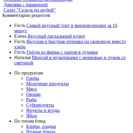
Дамляма с бараниной
Салат "Сельдь по шубой"
Комментарии рецептов
Гость
Самый вкусный торт в микроволновке за 10
минут
Елена
Вкусный пасхальный кулич
Гость
Вкусная и быстрая лепешка на сковороде вместо
хлеба
Гость
Гнёзда из фарша с сыром в духовке
Наталья
Минтай в мультиварке с морковью и луком со
сметаной
По продуктам
Грибы
Молочные продукты
Мясо
Овощи
Рыба
Субпродукты
Фрукты и ягоды
Яйца
По типам блюд
Блины, оладьи
Вторые блюда