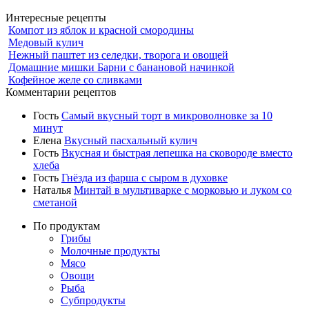
Интересные рецепты
Компот из яблок и красной смородины
Медовый кулич
Нежный паштет из селедки, творога и овощей
Домашние мишки Барни с банановой начинкой
Кофейное желе со сливками
Комментарии рецептов
Гость
Самый вкусный торт в микроволновке за 10
минут
Елена
Вкусный пасхальный кулич
Гость
Вкусная и быстрая лепешка на сковороде вместо
хлеба
Гость
Гнёзда из фарша с сыром в духовке
Наталья
Минтай в мультиварке с морковью и луком со
сметаной
По продуктам
Грибы
Молочные продукты
Мясо
Овощи
Рыба
Субпродукты