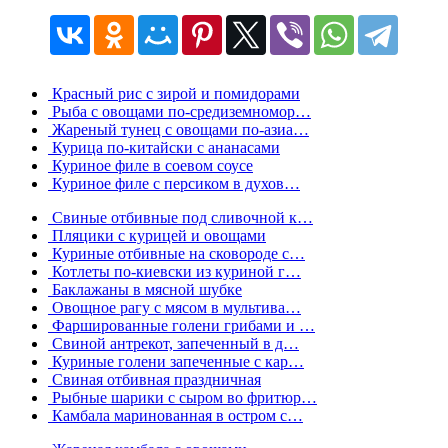
Красный рис с зирой и помидорами
Рыба с овощами по-средиземномор…
Жареный тунец с овощами по-азиа…
Курица по-китайски с ананасами
Куриное филе в соевом соусе
Куриное филе с персиком в духов…
Свиные отбивные под сливочной к…
Пляцики с курицей и овощами
Куриные отбивные на сковороде с…
Котлеты по-киевски из куриной г…
Баклажаны в мясной шубке
Овощное рагу с мясом в мультива…
Фаршированные голени грибами и …
Свиной антрекот, запеченный в д…
Куриные голени запеченные с кар…
Свиная отбивная праздничная
Рыбные шарики с сыром во фритюр…
Камбала маринованная в остром с…