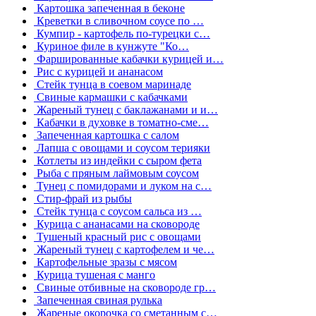
Картошка запеченная в беконе
Креветки в сливочном соусе по …
Кумпир - картофель по-турецки с…
Куриное филе в кунжуте "Ко…
Фаршированные кабачки курицей и…
Рис с курицей и ананасом
Стейк тунца в соевом маринаде
Свиные кармашки с кабачками
Жареный тунец с баклажанами и и…
Кабачки в духовке в томатно-сме…
Запеченная картошка с салом
Лапша с овощами и соусом терияки
Котлеты из индейки с сыром фета
Рыба с пряным лаймовым соусом
Тунец с помидорами и луком на с…
Стир-фрай из рыбы
Стейк тунца с соусом сальса из …
Курица с ананасами на сковороде
Тушеный красный рис с овощами
Жареный тунец с картофелем и че…
Картофельные зразы с мясом
Курица тушеная с манго
Свиные отбивные на сковороде гр…
Запеченная свиная рулька
Жареные окорочка со сметанным с…