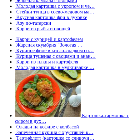
Жареная камбала с овощами
Молодая картошка с укропом и че…
Стейки тунца в соево-медовом ма…
Вкусная картошка фри в духовке
Азу по-татарски
Карри из рыбы и овощей
Карри с курицей и картофелем
Жареная скумбрия "Золотая …
Куриное филе в кисло-сладком со…
Курица тушеная с овощами и анан…
Карри из тыквы и картофеля
Молодая картошка в мультиварке …
Картошка-гармошка с
сыром в дух…
Оладьи на кефире с колбасой
Запеченная курица с хрустящей к…
Тартифлетт (картошка со сливочн…