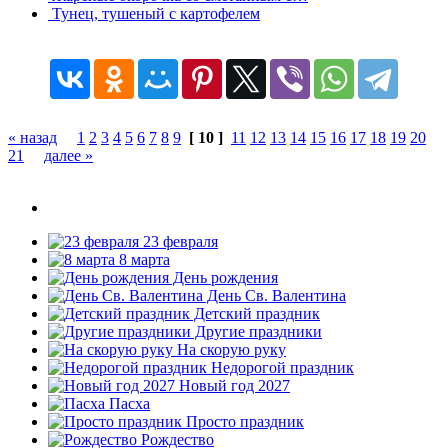
Тунец, тушеный с картофелем
« назад
1
2
3
4
5
6
7
8
9
[ 10 ]
11
12
13
14
15
16
17
18
19
20
21
далее »
23 февраля
8 марта
День рождения
День Св. Валентина
Детский праздник
Другие праздники
На скорую руку
Недорогой праздник
Новый год 2027
Пасха
Просто праздник
Рождество