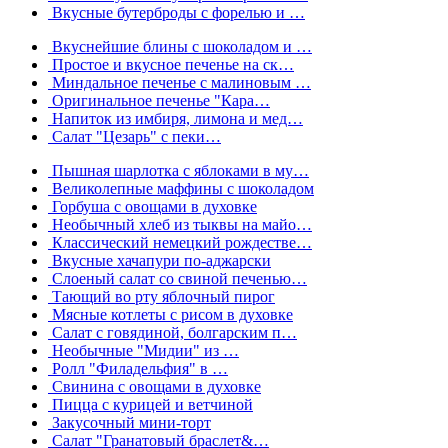
Вкусные бутерброды с форелью и …
Вкуснейшие блины с шоколадом и …
Простое и вкусное печенье на ск…
Миндальное печенье с малиновым …
Оригинальное печенье "Кара…
Напиток из имбиря, лимона и мед…
Салат "Цезарь" с пеки…
Пышная шарлотка с яблоками в му…
Великолепные маффины с шоколадом
Горбуша с овощами в духовке
Необычный хлеб из тыквы на майо…
Классический немецкий рождестве…
Вкусные хачапури по-аджарски
Слоеный салат со свиной печенью…
Тающий во рту яблочный пирог
Мясные котлеты с рисом в духовке
Салат с говядиной, болгарским п…
Необычные "Мидии" из …
Ролл "Филадельфия" в …
Свинина с овощами в духовке
Пицца с курицей и ветчиной
Закусочный мини-торт
Салат "Гранатовый браслет&…