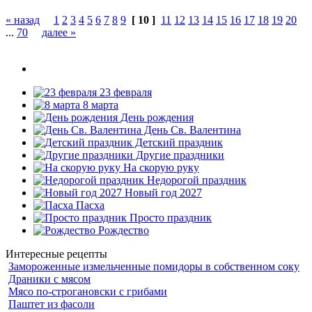
« назад
1
2
3
4
5
6
7
8
9
[ 10 ]
11
12
13
14
15
16
17
18
19
20
...
70
далее »
23 февраля
8 марта
День рождения
День Св. Валентина
Детский праздник
Другие праздники
На скорую руку
Недорогой праздник
Новый год 2027
Пасха
Просто праздник
Рождество
Интересные рецепты
Замороженные измельченные помидоры в собственном соку
Драники с мясом
Мясо по-строгановски с грибами
Паштет из фасоли