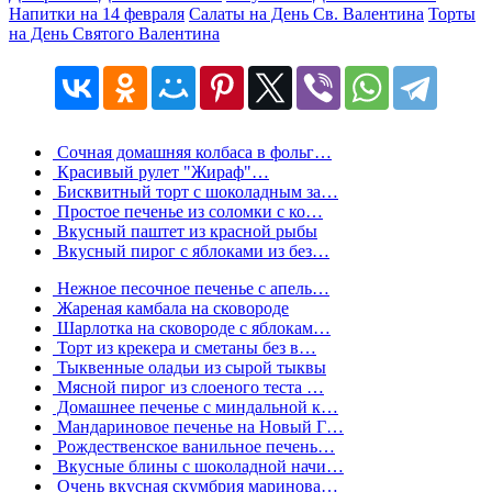
Напитки на 14 февраля
Салаты на День Св. Валентина
Торты
на День Святого Валентина
Сочная домашняя колбаса в фольг…
Красивый рулет "Жираф"…
Бисквитный торт с шоколадным за…
Простое печенье из соломки с ко…
Вкусный паштет из красной рыбы
Вкусный пирог с яблоками из без…
Нежное песочное печенье с апель…
Жареная камбала на сковороде
Шарлотка на сковороде с яблокам…
Торт из крекера и сметаны без в…
Тыквенные оладьи из сырой тыквы
Мясной пирог из слоеного теста …
Домашнее печенье с миндальной к…
Мандариновое печенье на Новый Г…
Рождественское ванильное печень…
Вкусные блины с шоколадной начи…
Очень вкусная скумбрия маринова…