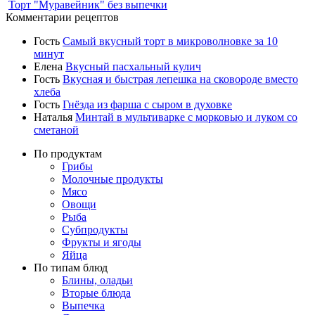
Торт "Муравейник" без выпечки
Комментарии рецептов
Гость
Самый вкусный торт в микроволновке за 10
минут
Елена
Вкусный пасхальный кулич
Гость
Вкусная и быстрая лепешка на сковороде вместо
хлеба
Гость
Гнёзда из фарша с сыром в духовке
Наталья
Минтай в мультиварке с морковью и луком со
сметаной
По продуктам
Грибы
Молочные продукты
Мясо
Овощи
Рыба
Субпродукты
Фрукты и ягоды
Яйца
По типам блюд
Блины, оладьи
Вторые блюда
Выпечка