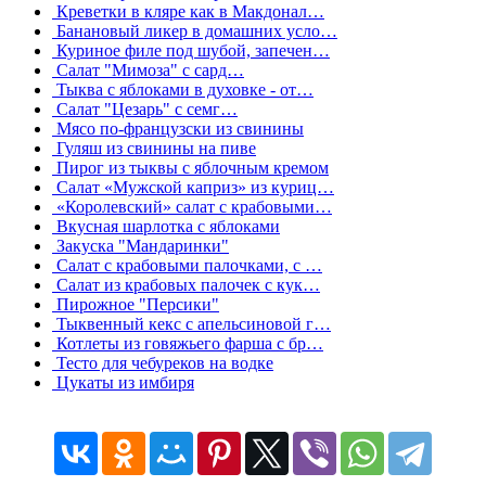
Креветки в кляре как в Макдонал…
Банановый ликер в домашних усло…
Куриное филе под шубой, запечен…
Салат "Мимоза" с сард…
Тыква с яблоками в духовке - от…
Салат "Цезарь" с семг…
Мясо по-французски из свинины
Гуляш из свинины на пиве
Пирог из тыквы с яблочным кремом
Салат «Мужской каприз» из куриц…
«Королевский» салат с крабовыми…
Вкусная шарлотка с яблоками
Закуска "Мандаринки"
Салат с крабовыми палочками, с …
Салат из крабовых палочек с кук…
Пирожное "Персики"
Тыквенный кекс с апельсиновой г…
Котлеты из говяжьего фарша с бр…
Тесто для чебуреков на водке
Цукаты из имбиря