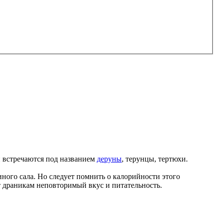
н встречаются под названием
деруны
, терунцы, тертюхи.
ого сала. Но следует помнить о калорийности этого
 драникам неповторимый вкус и питательность.