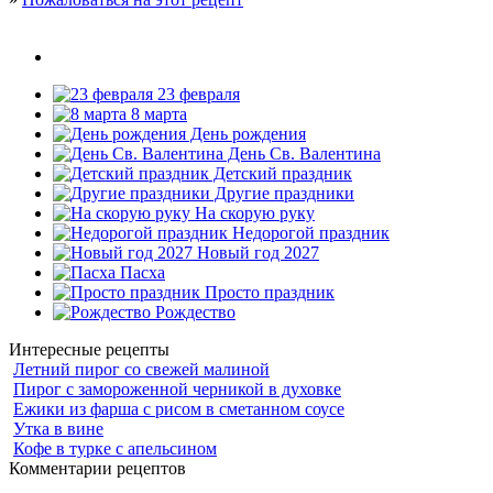
23 февраля
8 марта
День рождения
День Св. Валентина
Детский праздник
Другие праздники
На скорую руку
Недорогой праздник
Новый год 2027
Пасха
Просто праздник
Рождество
Интересные рецепты
Летний пирог со свежей малиной
Пирог с замороженной черникой в духовке
Ежики из фарша с рисом в сметанном соусе
Утка в вине
Кофе в турке с апельсином
Комментарии рецептов