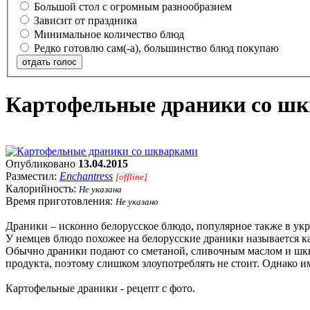
Большой стол с огромным разнообразием
Зависит от праздника
Минимальное количество блюд
Редко готовлю сам(-а), большинство блюд покупаю
отдать голос
Картофельные драники со ш
Опубликовано
13.04.2015
Разместил:
Enchantress
[offline]
Калорийность:
Не указана
Время приготовления:
Не указано
Драники – исконно белорусское блюдо, популярное также в укр
У немцев блюдо похожее на белорусские драники называется ка
Обычно драники подают со сметаной, сливочным маслом и шква
продукта, поэтому слишком злоупотреблять не стоит. Однако 
Картофельные драники - рецепт с фото.