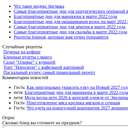
Что такое индекс бигмака
Самые благоприятные дни для хирургических операций в
Благоприятные дни для маникюра в марте 2022 года
Благоприятные дни для окрашивания волос на март 2022 
Самые благоприятные дни для зачатия в марте 2022 года
Самые благоприятные дни для свадьбы в марте 2022 года
Рецепты блинов, которые вам точно понравятся
Случайные рецепты
Печенье на кефире
Блинные рулеты с манго
Салат "Оливье" с курицей
Торт "Наполеон" с вафельной картинкой
Пасхальный кулич: самый правильный рецепт
Комментарии новостей
Гость:
Как оригинально украсить елку на Новый 2027 го
петя:
Благоприятные дни для маникюра в марте 2022 года
петя:
Мода весна-лето 2026 в женской одежде от Эвелин
Гость:
Приготовление мяса кролика мягким и сочным
Гость:
Что одеть на новогодний корпоратив 2027 женщине
Опрос
Сколько блюд вы готовите на праздник?