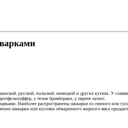
кварками
аинской, русской, польской, немецкой и других кухнях. У славя
ртофельпуффер, у чехов брамбораки, у евреев латкес.
рками. Наиболее распространены шкварки из свиного или гусин
именно шкварки или кусочки обжаренного жирного мяса придают