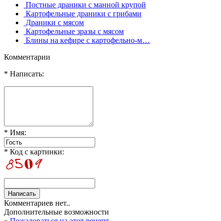
Постные драники с манной крупой
Картофельные драники с грибами
Драники с мясом
Картофельные зразы с мясом
Блины на кефире с картофельно-м…
Комментарии
* Написать:
* Имя:
* Код с картинки:
Комментариев нет..
Дополнительные возможности
»
Пожаловаться на этот рецепт