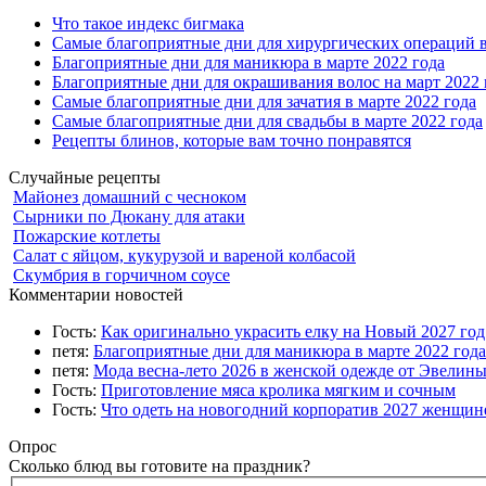
Что такое индекс бигмака
Самые благоприятные дни для хирургических операций в
Благоприятные дни для маникюра в марте 2022 года
Благоприятные дни для окрашивания волос на март 2022 
Самые благоприятные дни для зачатия в марте 2022 года
Самые благоприятные дни для свадьбы в марте 2022 года
Рецепты блинов, которые вам точно понравятся
Случайные рецепты
Майонез домашний с чесноком
Сырники по Дюкану для атаки
Пожарские котлеты
Салат с яйцом, кукурузой и вареной колбасой
Скумбрия в горчичном соусе
Комментарии новостей
Гость:
Как оригинально украсить елку на Новый 2027 го
петя:
Благоприятные дни для маникюра в марте 2022 года
петя:
Мода весна-лето 2026 в женской одежде от Эвелин
Гость:
Приготовление мяса кролика мягким и сочным
Гость:
Что одеть на новогодний корпоратив 2027 женщине
Опрос
Сколько блюд вы готовите на праздник?