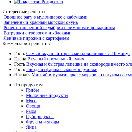
Рождество
Интересные рецепты
Овощное рагу в мультиварке с кабачками
Запеченный красный морской окунь
Рецепт запеченной скумбрии с лимоном и розмарином
Ватрушки с творогом и яблоками
Ленивые пирожки с картофелем
Комментарии рецептов
Гость
Самый вкусный торт в микроволновке за 10 минут
Елена
Вкусный пасхальный кулич
Гость
Вкусная и быстрая лепешка на сковороде вместо хл
Гость
Гнёзда из фарша с сыром в духовке
Наталья
Минтай в мультиварке с морковью и луком со см
По продуктам
Грибы
Молочные продукты
Мясо
Овощи
Рыба
Субпродукты
Фрукты и ягоды
Яйца