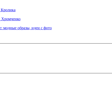
д Кролика
ы Хромченко
: модные образы, идеи с фото