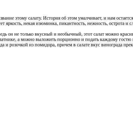
азвание этому салату. История об этом умалчивает, и нам остает
ует яркость, некая изюминка, пикантность, нежность, острота и 
дь он не только вкусный и необычный, этот салат можно красив
атнике, а можно выложить порционно и подать каждому гостю н
рада и розочкой из помидора, причем в салате вкус винограда п