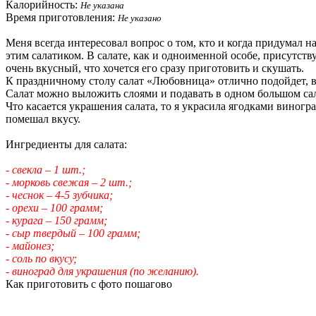
Калорийность:
Не указана
Время приготовления:
Не указано
Меня всегда интересовал вопрос о том, кто и когда придумал н
этим салатиком. В салате, как и одноименной особе, присутств
очень вкусный, что хочется его сразу приготовить и скушать.
К праздничному столу салат «Любовница» отлично подойдет, ве
Салат можно выложить слоями и подавать в одном большом сал
Что касается украшения салата, то я украсила ягодками виног
помешал вкусу.
Ингредиенты для салата:
- свекла – 1 шт.;
- морковь свежая – 2 шт.;
- чеснок – 4-5 зубчика;
- орехи – 100 грамм;
- курага – 150 грамм;
- сыр твердый – 100 грамм;
- майонез;
- соль по вкусу;
- виноград для украшения (по желанию).
Как приготовить с фото пошагово