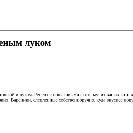
реным луком
ртошкой и луком. Рецепт с пошаговыми фото научит вас их гото
изких. Вареники, слепленные собственноручно, куда вкуснее пок