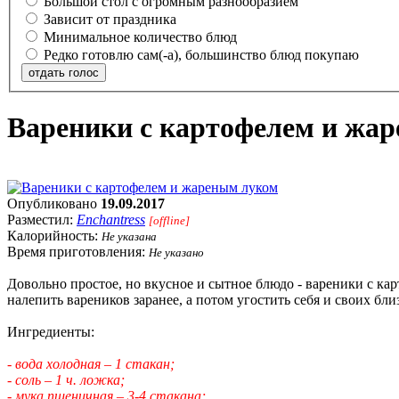
Большой стол с огромным разнообразием
Зависит от праздника
Минимальное количество блюд
Редко готовлю сам(-а), большинство блюд покупаю
отдать голос
Вареники с картофелем и жа
Опубликовано
19.09.2017
Разместил:
Enchantress
[offline]
Калорийность:
Не указана
Время приготовления:
Не указано
Довольно простое, но вкусное и сытное блюдо - вареники с ка
налепить вареников заранее, а потом угостить себя и своих бл
Ингредиенты:
- вода холодная – 1 стакан;
- соль – 1 ч. ложка;
- мука пшеничная – 3-4 стакана;