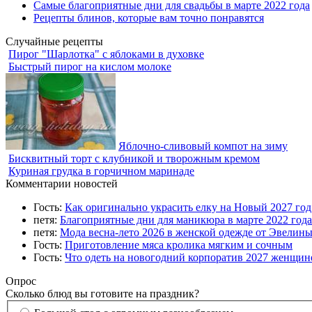
Самые благоприятные дни для свадьбы в марте 2022 года
Рецепты блинов, которые вам точно понравятся
Случайные рецепты
Пирог "Шарлотка" с яблоками в духовке
Быстрый пирог на кислом молоке
Яблочно-сливовый компот на зиму
Бисквитный торт с клубникой и творожным кремом
Куриная грудка в горчичном маринаде
Комментарии новостей
Гость:
Как оригинально украсить елку на Новый 2027 го
петя:
Благоприятные дни для маникюра в марте 2022 года
петя:
Мода весна-лето 2026 в женской одежде от Эвелин
Гость:
Приготовление мяса кролика мягким и сочным
Гость:
Что одеть на новогодний корпоратив 2027 женщине
Опрос
Сколько блюд вы готовите на праздник?