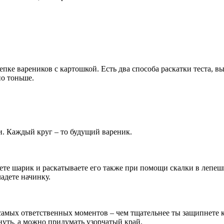
лепке вареников с картошкой. Есть два способа раскатки теста, 
но тоньше.
и. Каждый круг – то будущий вареник.
те шарик и раскатываете его также при помощи скалки в лепешк
адете начинку.
самых ответственных моментов – чем тщательнее ты защипнете к
нуть, а можно придумать узорчатый край.