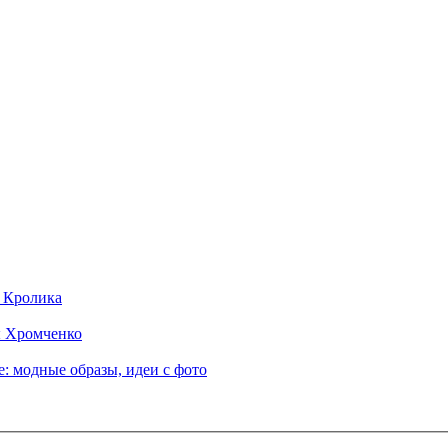
д Кролика
ы Хромченко
: модные образы, идеи с фото