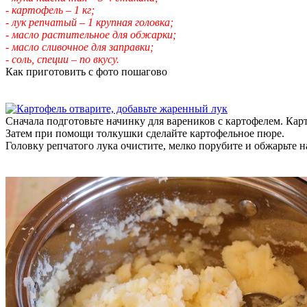
- картофель – 1 кг;
- лук репчатый – 1 крупная головка;
- масло растительное для обжарки;
- масло сливочное для заправки;
- соль, специи – по вкусу.
Как приготовить с фото пошагово
Сначала подготовьте начинку для вареников с картофелем. Кар
Затем при помощи толкушки сделайте картофельное пюре.
Головку репчатого лука очистите, мелко порубите и обжарьте н