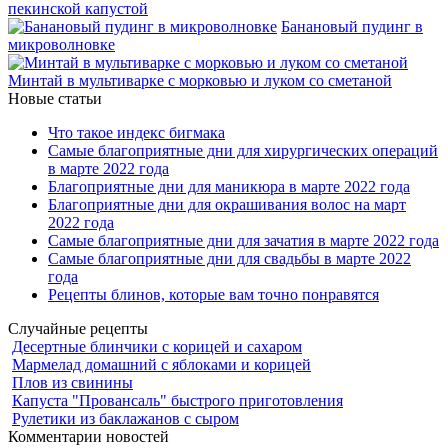
пекинской капустой
Банановый пудинг в
микроволновке
Минтай в мультиварке с морковью и луком со сметаной
Новые статьи
Что такое индекс бигмака
Самые благоприятные дни для хирургических операций
в марте 2022 года
Благоприятные дни для маникюра в марте 2022 года
Благоприятные дни для окрашивания волос на март
2022 года
Самые благоприятные дни для зачатия в марте 2022 года
Самые благоприятные дни для свадьбы в марте 2022
года
Рецепты блинов, которые вам точно понравятся
Случайные рецепты
Десертные блинчики с корицей и сахаром
Мармелад домашний с яблоками и корицей
Плов из свинины
Капуста "Провансаль" быстрого приготовления
Рулетики из баклажанов с сыром
Комментарии новостей