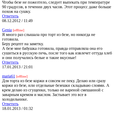
Чтобы безе не пожелтело, следует выпекать при температуре
90 градусов, в течении двух часов. Этот процесс даже больше
похож на сушку.
Ответить
08.12.2012 / 11:49
Genia
[offline]
Я много раз слышала про торт из безе, но никогда не
готовила.
Беру рецепт на заметку.
А безе мне бабушка готовила, правда отправляла она его
сушиться в русскую печь, после того как извлечет оттуда хлеб
и они получались белые и такие вкусные!
Ответить
17.01.2013 / 21:01
maria61
[offline]
Для торта из безе коржи я совсем не пеку. Делаю или сразу
коржи из безе, или отдельные безешки складываю слоями. А
крем делаю из сгущенки, только не вареной смешанной с
заварным кремом и маслом. Застывает это все в
холодильнике.
Ответить
18.01.2013 / 01:32