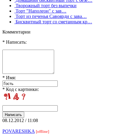
Домашний бисквитный торт с безе…
Творожный торт без выпечки
Торт "Наполеон" с зав…
Торт из печенья Савоярди с зава…
Бисквитный торт со сметанным кр…
Комментарии
* Написать:
* Имя:
* Код с картинки:
08.12.2012 / 11:08
POVARESHKA
[offline]