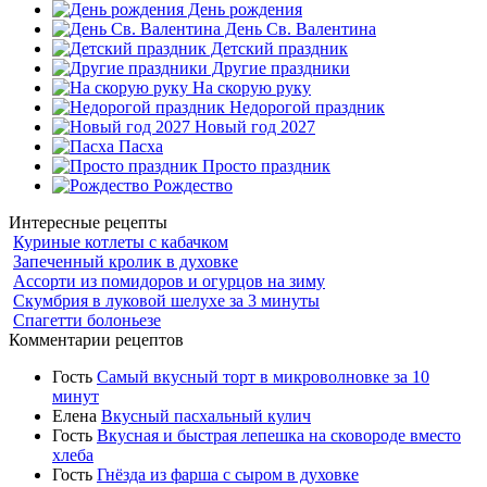
День рождения
День Св. Валентина
Детский праздник
Другие праздники
На скорую руку
Недорогой праздник
Новый год 2027
Пасха
Просто праздник
Рождество
Интересные рецепты
Куриные котлеты с кабачком
Запеченный кролик в духовке
Ассорти из помидоров и огурцов на зиму
Скумбрия в луковой шелухе за 3 минуты
Спагетти болоньезе
Комментарии рецептов
Гость
Самый вкусный торт в микроволновке за 10
минут
Елена
Вкусный пасхальный кулич
Гость
Вкусная и быстрая лепешка на сковороде вместо
хлеба
Гость
Гнёзда из фарша с сыром в духовке