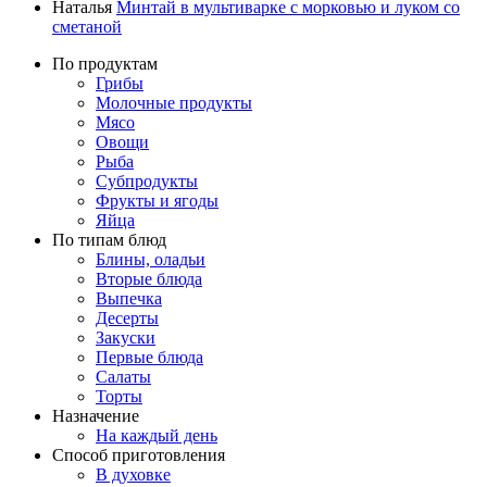
Наталья
Минтай в мультиварке с морковью и луком со
сметаной
По продуктам
Грибы
Молочные продукты
Мясо
Овощи
Рыба
Субпродукты
Фрукты и ягоды
Яйца
По типам блюд
Блины, оладьи
Вторые блюда
Выпечка
Десерты
Закуски
Первые блюда
Салаты
Торты
Назначение
На каждый день
Способ приготовления
В духовке