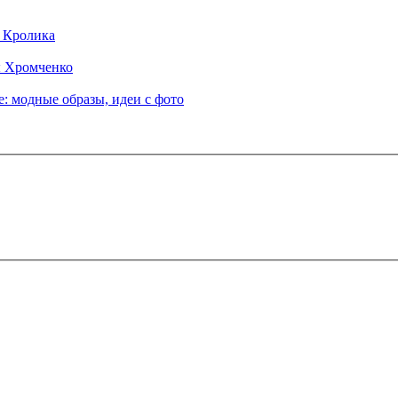
д Кролика
ы Хромченко
: модные образы, идеи с фото