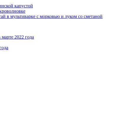
кинской капустой
кроволновке
ай в мультиварке с морковью и луком со сметаной
 марте 2022 года
года