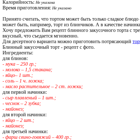
Калорийность:
Не указана
Время приготовления:
Не указано
Принято считать, что тортом может быть только сладкое блюдо –
может быть, например, торт из блинчиков. А в качестве начинк
Хочу предложить Вам рецепт блинного закусочного торта с трем
вкусный, что съедается мгновенно.
Для десертного варианта можно приготовить потрясающий
тор
Блинный закусочный торт - рецепт с фото.
Ингредиенты:
для блинов:
- мука – 250 гр.;
- молоко – 1,5 стакана;
- яйцо– 1 шт.;
- соль – 1 ч. ложка;
- масло растительное – 2 ст. ложки;
для первой начинки:
- сыр плавленый – 1 шт.;
- чеснок – 2 зубка;
- майонез;
для второй начинки:
- яйцо – 2 шт.;
- майонез;
для третьей начинки:
- фарш свино-говяжий – 400 гр.;