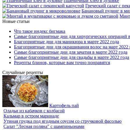
Пшеничный хлеб в духовке
Греческий салат с пе
Банановый пудинг в ми
Минт
Новые статьи
Что такое индекс бигмака
Самые благоприятные дни для хирургических операций в
Благоприятные дни для маникюра в марте 2022 года
Благоприятные дни для окрашивания волос на март 2022 
Самые благоприятные дни для зачатия в марте 2022 года
Самые благоприятные дни для свадьбы в марте 2022 года
Рецепты блинов, которые вам точно понравятся
Случайные рецепты
Картофель пай
Оладьи из кабачков с колбасой
Кальмар в остром маринаде
Утиная грудка под ягодным соусом со стручковой фасолью
Салат "Лесная поляна" с шампиньонами