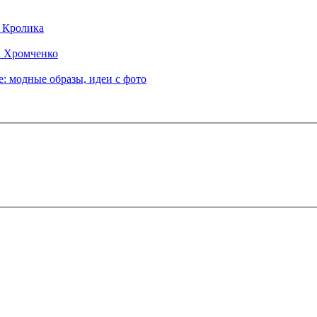
д Кролика
ы Хромченко
: модные образы, идеи с фото