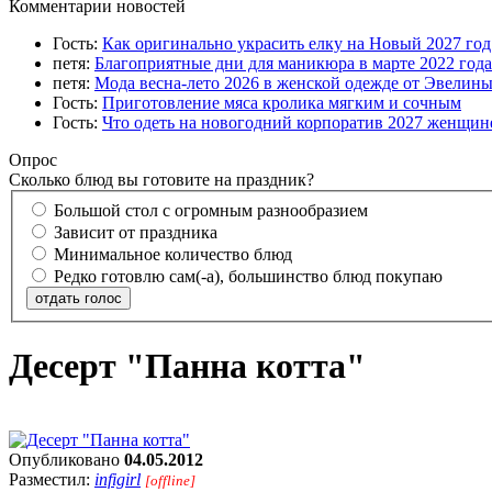
Комментарии новостей
Гость:
Как оригинально украсить елку на Новый 2027 го
петя:
Благоприятные дни для маникюра в марте 2022 года
петя:
Мода весна-лето 2026 в женской одежде от Эвелин
Гость:
Приготовление мяса кролика мягким и сочным
Гость:
Что одеть на новогодний корпоратив 2027 женщине
Опрос
Сколько блюд вы готовите на праздник?
Большой стол с огромным разнообразием
Зависит от праздника
Минимальное количество блюд
Редко готовлю сам(-а), большинство блюд покупаю
отдать голос
Десерт "Панна котта"
Опубликовано
04.05.2012
Разместил:
infigirl
[offline]