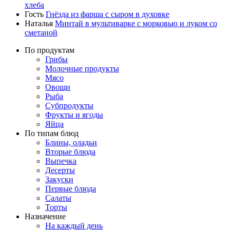
хлеба
Гость
Гнёзда из фарша с сыром в духовке
Наталья
Минтай в мультиварке с морковью и луком со
сметаной
По продуктам
Грибы
Молочные продукты
Мясо
Овощи
Рыба
Субпродукты
Фрукты и ягоды
Яйца
По типам блюд
Блины, оладьи
Вторые блюда
Выпечка
Десерты
Закуски
Первые блюда
Салаты
Торты
Назначение
На каждый день