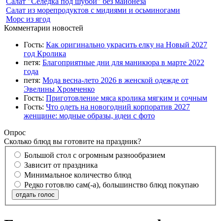
Салат "Селедка под шубой" без майонеза
Салат из морепродуктов с мидиями и осьминогами
Морс из ягод
Комментарии новостей
Гость:
Как оригинально украсить елку на Новый 2027
год Кролика
петя:
Благоприятные дни для маникюра в марте 2022
года
петя:
Мода весна-лето 2026 в женской одежде от
Эвелины Хромченко
Гость:
Приготовление мяса кролика мягким и сочным
Гость:
Что одеть на новогодний корпоратив 2027
женщине: модные образы, идеи с фото
Опрос
Сколько блюд вы готовите на праздник?
Большой стол с огромным разнообразием
Зависит от праздника
Минимальное количество блюд
Редко готовлю сам(-а), большинство блюд покупаю
отдать голос