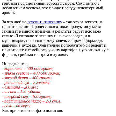
грибами под сметанным соусом с сыром. Соус делаю с
добавлением чеснока, что придает блюду неповторимый
аромат.
За что люблю
готовить запеканку
– так это за легкость в
приготовлении. Процесс подготовки продуктов у меня
занимает немного времени, а результат радует всю мою
семью. Я готовлю запеканку и на сковородке, и в
мультиварке, но сегодня хочу запечь ее прям в форме для
выпечки в духовке. Обязательно попробуйте мой рецепт и
приготовьте к семейному ужину картофельную запеканку с
фаршем, грибами и сыром в духовке.
Ингредиенты:
- картошка – 500-600 грамм;
- грибы свежие – 400-500 грамм;
- мясной фарш – 400 грамм;
- репчатый лук – 2 головки;
- сметана – 200 мл.;
- чеснок – 3-4 зубчика;
- твердый сыр – 100 грамм;
- растительное масло – 2-3 ст.л.
- соль – по вкусу.
Как приготовить с фото пошагово