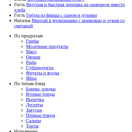
Гость
Вкусная и быстрая лепешка на сковороде вместо
хлеба
Гость
Гнёзда из фарша с сыром в духовке
Наталья
Минтай в мультиварке с морковью и луком со
сметаной
По продуктам
Грибы
Молочные продукты
Мясо
Овощи
Рыба
Субпродукты
Фрукты и ягоды
Яйца
По типам блюд
Блины, оладьи
Вторые блюда
Выпечка
Десерты
Закуски
Первые блюда
Салаты
Торты
Назначение