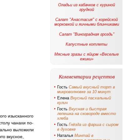
Оладьи из кабачков с куриной
грудкой
Салат "Анастасия" с корейской
морковкой и яичными блинчиками
Салат "Виноградная гроздь"
Капустные котлеты
Мясные зразы с яйцом «Веселые
ежики»
Комментарии рецептов
Гость
Самый вкусный торт в
микроволновке за 10 минут
Елена
Вкусный пасхальный
кулич
Гость
Вкусная и быстрая
лепешка на сковороде вместо
ого изысканного
хлеба
столу чанахи по-
Гость
Гнёзда из фарша с сыром
в духовке
циально выложили
Наталья
Минтай в
то вкусное,