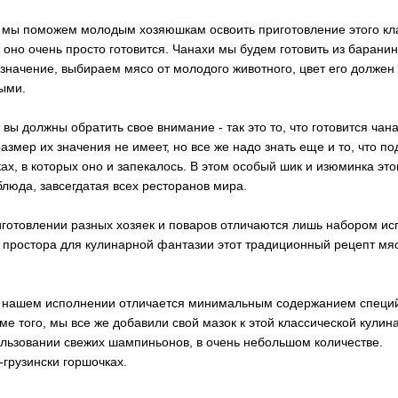
 мы поможем молодым хозяюшкам освоить приготовление этого кл
ь оно очень просто готовится. Чанахи мы будем готовить из барани
 значение, выбираем мясо от молодого животного, цвет его должен
ыми.
 вы должны обратить свое внимание - так это то, что готовится чан
азмер их значения не имеет, но все же надо знать еще и то, что п
ках, в которых оно и запекалось. В этом особый шик и изюминка эт
блюда, завсегдатая всех ресторанов мира.
иготовлении разных хозяек и поваров отличаются лишь набором ис
 простора для кулинарной фантазии этот традиционный рецепт мя
в нашем исполнении отличается минимальным содержанием специй
ме того, мы все же добавили свой мазок к этой классической кулин
ользовании свежих шампиньонов, в очень небольшом количестве.
-грузински горшочках.