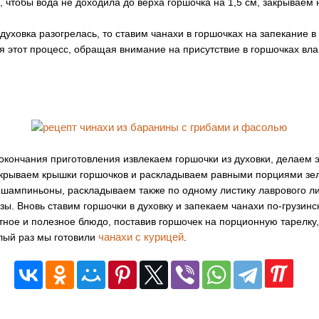
к, чтобы вода не доходила до верха горшочка на 1,5 см, закрывае
духовка разогрелась, то ставим чанахи в горшочках на запекание в 
я этот процесс, обращая внимание на присутствие в горшочках вла
 окончания приготовления извлекаем горшочки из духовки, делаем э
ткрываем крышки горшочков и раскладываем равными порциями зе
шампиньоны, раскладываем также по одному листику лаврового ли
зы. Вновь ставим горшочки в духовку и запекаем чанахи по-грузинск
ное и полезное блюдо, поставив горшочек на порционную тарелку,
чанахи с курицей
лый раз мы готовили
.