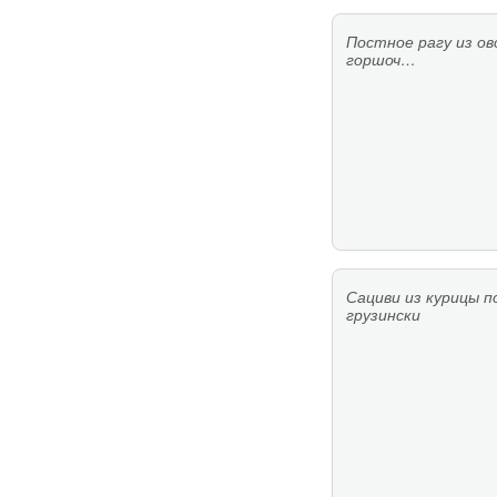
Постное рагу из ов
горшоч…
Сациви из курицы п
грузински