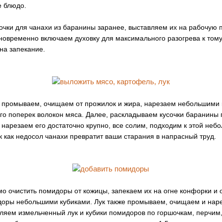
е блюдо.
шочки для чанахи из баранины заранее, выставляем их на рабочую 
дновременно включаем духовку для максимального разогрева к тому
на запекание.
 промываем, очищаем от прожилок и жира, нарезаем небольшими 
го поперек волокон мяса. Далее, раскладываем кусочки баранины 
нарезаем его достаточно крупно, все солим, подходим к этой неб
к как недосол чанахи превратит ваши старания в напрасный труд.
о очистить помидоры от кожицы, запекаем их на огне конфорки и 
доры небольшими кубиками. Лук также промываем, очищаем и нар
яем измельченный лук и кубики помидоров по горшочкам, перчим