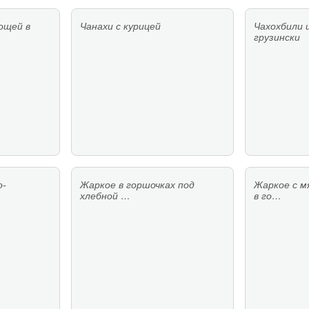
ощей в
Чанахи с курицей
Чахохбили и
грузински
о-
Жаркое в горшочках под
Жаркое с м
хлебной …
в го…