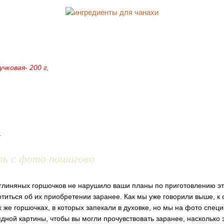
чковая- 200 г,
.
ть с фото пошагово
е глиняных горшочков не нарушило ваши планы по приготовлению эт
титься об их приобретении заранее. Как мы уже говорили выше, к 
х же горшочках, в которых запекали в духовке, но мы на фото спе
ной картины, чтобы вы могли прочувствовать заранее, насколько э