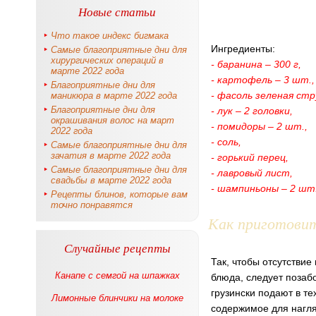
Новые статьи
Что такое индекс бигмака
Ингредиенты:
Самые благоприятные дни для
хирургических операций в
- баранина – 300 г,
марте 2022 года
- картофель – 3 шт.,
Благоприятные дни для
- фасоль зеленая стру
маникюра в марте 2022 года
Благоприятные дни для
- лук – 2 головки,
окрашивания волос на март
- помидоры – 2 шт.,
2022 года
- соль,
Самые благоприятные дни для
зачатия в марте 2022 года
- горький перец,
Самые благоприятные дни для
- лавровый лист,
свадьбы в марте 2022 года
- шампиньоны – 2 шт
Рецепты блинов, которые вам
точно понравятся
Как приготови
Случайные рецепты
Так, чтобы отсутстви
Канапе с семгой на шпажках
блюда, следует позабо
грузински подают в те
Лимонные блинчики на молоке
содержимое для нагляд