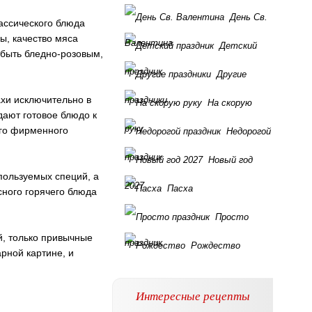
День Св.
ассического блюда
ны, качество мяса
Валентина
Детский
 быть бледно-розовым,
праздник
Другие
ахи исключительно в
праздники
На скорую
одают готовое блюдо к
руку
ого фирменного
Недорогой
праздник
Новый год
пользуемых специй, а
2027
Пасха
сного горячего блюда
Просто
, только привычные
праздник
Рождество
арной картине, и
Интересные рецепты