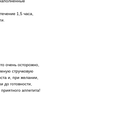
м наполненные
течение 1,5 часа,
ги.
то очень осторожно,
леную стручковую
ста и, при желании,
и до готовности,
 приятного аппетита!