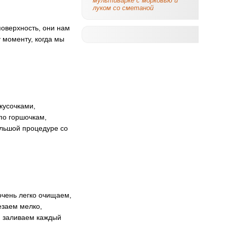
мультиварке с морковью и
луком со сметаной
поверхность, они нам
 моменту, когда мы
кусочками,
по горшочкам,
ольшой процедуре со
очень легко очищаем,
езаем мелко,
, заливаем каждый