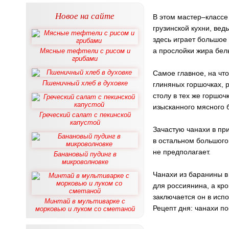
Новое на сайте
В этом мастер–классе
грузинской кухни, вед
здесь играет большое
а прослойки жира бел
Мясные тефтели с рисом и
грибами
Самое главное, на что
Пшеничный хлеб в духовке
глиняных горшочках, р
столу в тех же горшоч
изысканного мясного 
Греческий салат с пекинской
капустой
Зачастую чанахи в пр
в остальном большого
не предполагает.
Банановый пудинг в
микроволновке
Чанахи из баранины 
для россиянина, а кро
заключается он в исп
Минтай в мультиварке с
Рецепт дня: чанахи по
морковью и луком со сметаной