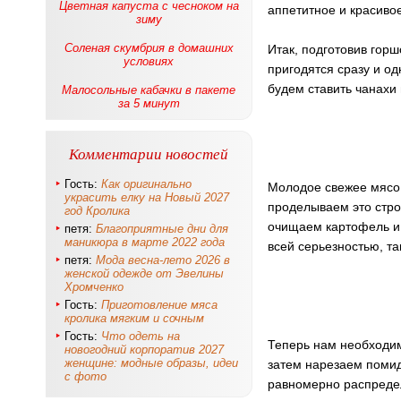
Цветная капуста с чесноком на
аппетитное и красиво
зиму
Соленая скумбрия в домашних
Итак, подготовив гор
условиях
пригодятся сразу и о
будем ставить чанахи 
Малосольные кабачки в пакете
за 5 минут
Комментарии новостей
Гость:
Как оригинально
Молодое свежее мясо
украсить елку на Новый 2027
проделываем это стро
год Кролика
очищаем картофель и 
петя:
Благоприятные дни для
маникюра в марте 2022 года
всей серьезностью, та
петя:
Мода весна-лето 2026 в
женской одежде от Эвелины
Хромченко
Гость:
Приготовление мяса
кролика мягким и сочным
Гость:
Что одеть на
Теперь нам необходим
новогодний корпоратив 2027
женщине: модные образы, идеи
затем нарезаем поми
с фото
равномерно распредел