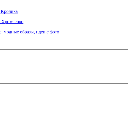
д Кролика
ы Хромченко
: модные образы, идеи с фото