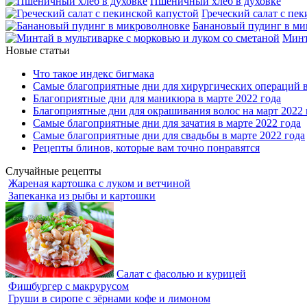
Пшеничный хлеб в духовке
Греческий салат с пе
Банановый пудинг в ми
Минт
Новые статьи
Что такое индекс бигмака
Самые благоприятные дни для хирургических операций в
Благоприятные дни для маникюра в марте 2022 года
Благоприятные дни для окрашивания волос на март 2022 
Самые благоприятные дни для зачатия в марте 2022 года
Самые благоприятные дни для свадьбы в марте 2022 года
Рецепты блинов, которые вам точно понравятся
Случайные рецепты
Жареная картошка с луком и ветчиной
Запеканка из рыбы и картошки
Салат с фасолью и курицей
Фишбургер с макрурусом
Груши в сиропе с зёрнами кофе и лимоном