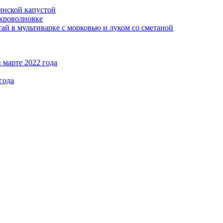
кинской капустой
кроволновке
ай в мультиварке с морковью и луком со сметаной
 марте 2022 года
года