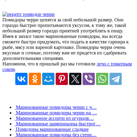
Помидоры черри ценятся за свой небольшой размер. Они
гораздо быстрее пропитываются уксусом, к тому же, такой
небольшой размер гораздо приятней употреблять в пищу.
Имея в запасе такие маринованные помидоры, вы всегда
сможете быстро придумать, что подать в качестве гарнира к
рыбе, мясу или вареной картошке. Помидоры черри очень
вкусные и сочные, поэтому вам не придется их сдабривать
дополнительными специями.
Напомним, что в прошлый раз мы готовили
лечо с томатным
соком
.
Маринованные помидоры черри с ч…
Маринованные помидоры черри на …
Маринованное ассорти из огурцов…
Маринованные шампиньоны быстрог…
Помидоры маринованные сладкие
Маринованные помидоры без стери…