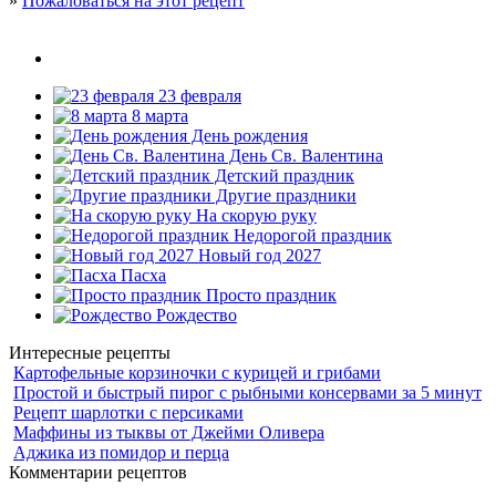
»
Пожаловаться на этот рецепт
23 февраля
8 марта
День рождения
День Св. Валентина
Детский праздник
Другие праздники
На скорую руку
Недорогой праздник
Новый год 2027
Пасха
Просто праздник
Рождество
Интересные рецепты
Картофельные корзиночки с курицей и грибами
Простой и быстрый пирог с рыбными консервами за 5 минут
Рецепт шарлотки с персиками
Маффины из тыквы от Джейми Оливера
Аджика из помидор и перца
Комментарии рецептов