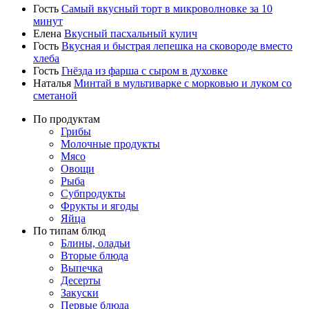
Гость
Самый вкусный торт в микроволновке за 10
минут
Елена
Вкусный пасхальный кулич
Гость
Вкусная и быстрая лепешка на сковороде вместо
хлеба
Гость
Гнёзда из фарша с сыром в духовке
Наталья
Минтай в мультиварке с морковью и луком со
сметаной
По продуктам
Грибы
Молочные продукты
Мясо
Овощи
Рыба
Субпродукты
Фрукты и ягоды
Яйца
По типам блюд
Блины, оладьи
Вторые блюда
Выпечка
Десерты
Закуски
Первые блюда