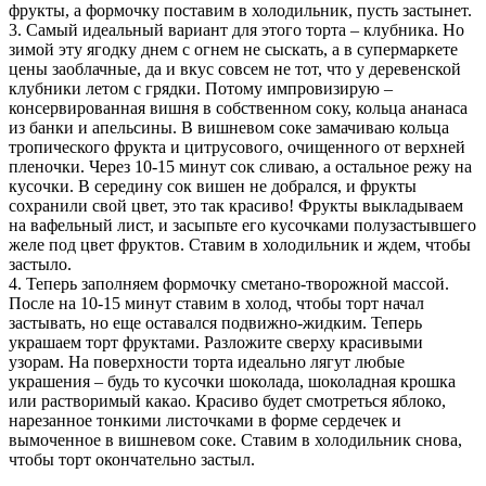
фрукты, а формочку поставим в холодильник, пусть застынет.
3. Самый идеальный вариант для этого торта – клубника. Но
зимой эту ягодку днем с огнем не сыскать, а в супермаркете
цены заоблачные, да и вкус совсем не тот, что у деревенской
клубники летом с грядки. Потому импровизирую –
консервированная вишня в собственном соку, кольца ананаса
из банки и апельсины. В вишневом соке замачиваю кольца
тропического фрукта и цитрусового, очищенного от верхней
пленочки. Через 10-15 минут сок сливаю, а остальное режу на
кусочки. В середину сок вишен не добрался, и фрукты
сохранили свой цвет, это так красиво! Фрукты выкладываем
на вафельный лист, и засыпьте его кусочками полузастывшего
желе под цвет фруктов. Ставим в холодильник и ждем, чтобы
застыло.
4. Теперь заполняем формочку сметано-творожной массой.
После на 10-15 минут ставим в холод, чтобы торт начал
застывать, но еще оставался подвижно-жидким. Теперь
украшаем торт фруктами. Разложите сверху красивыми
узорам. На поверхности торта идеально лягут любые
украшения – будь то кусочки шоколада, шоколадная крошка
или растворимый какао. Красиво будет смотреться яблоко,
нарезанное тонкими листочками в форме сердечек и
вымоченное в вишневом соке. Ставим в холодильник снова,
чтобы торт окончательно застыл.