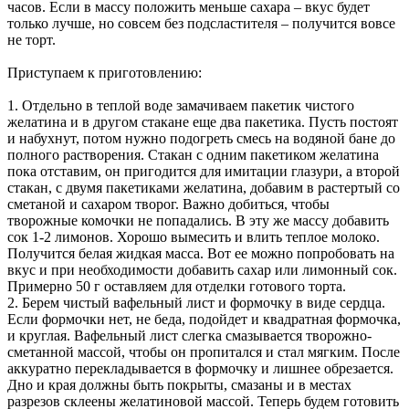
часов. Если в массу положить меньше сахара – вкус будет
только лучше, но совсем без подсластителя – получится вовсе
не торт.
Приступаем к приготовлению:
1. Отдельно в теплой воде замачиваем пакетик чистого
желатина и в другом стакане еще два пакетика. Пусть постоят
и набухнут, потом нужно подогреть смесь на водяной бане до
полного растворения. Стакан с одним пакетиком желатина
пока отставим, он пригодится для имитации глазури, а второй
стакан, с двумя пакетиками желатина, добавим в растертый со
сметаной и сахаром творог. Важно добиться, чтобы
творожные комочки не попадались. В эту же массу добавить
сок 1-2 лимонов. Хорошо вымесить и влить теплое молоко.
Получится белая жидкая масса. Вот ее можно попробовать на
вкус и при необходимости добавить сахар или лимонный сок.
Примерно 50 г оставляем для отделки готового торта.
2. Берем чистый вафельный лист и формочку в виде сердца.
Если формочки нет, не беда, подойдет и квадратная формочка,
и круглая. Вафельный лист слегка смазывается творожно-
сметанной массой, чтобы он пропитался и стал мягким. После
аккуратно перекладывается в формочку и лишнее обрезается.
Дно и края должны быть покрыты, смазаны и в местах
разрезов склеены желатиновой массой. Теперь будем готовить