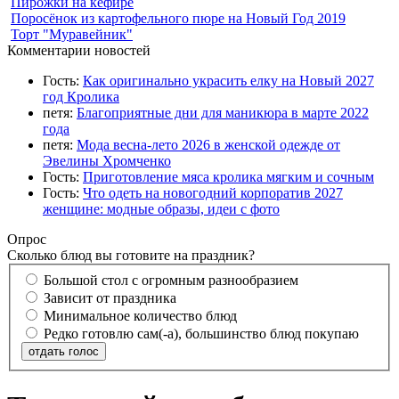
Пирожки на кефире
Поросёнок из картофельного пюре на Новый Год 2019
Торт "Муравейник"
Комментарии новостей
Гость:
Как оригинально украсить елку на Новый 2027
год Кролика
петя:
Благоприятные дни для маникюра в марте 2022
года
петя:
Мода весна-лето 2026 в женской одежде от
Эвелины Хромченко
Гость:
Приготовление мяса кролика мягким и сочным
Гость:
Что одеть на новогодний корпоратив 2027
женщине: модные образы, идеи с фото
Опрос
Сколько блюд вы готовите на праздник?
Большой стол с огромным разнообразием
Зависит от праздника
Минимальное количество блюд
Редко готовлю сам(-а), большинство блюд покупаю
отдать голос