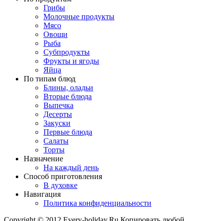
Грибы
Молочные продукты
Мясо
Овощи
Рыба
Субпродукты
Фрукты и ягоды
Яйца
По типам блюд
Блины, оладьи
Вторые блюда
Выпечка
Десерты
Закуски
Первые блюда
Салаты
Торты
Назначение
На каждый день
Способ приготовления
В духовке
Навигация
Политика конфиденциальности
Copyright © 2012 Every-holiday.Ru Копировать любой