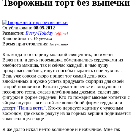
Творожный торт без выпечки
Опубликовано
08.05.2012
Разместил:
Every-Holiday
[offline]
Калорийность:
Не указана
Время приготовления:
Не указано
Как когда то в старину молодой священник, по имени
Валентин, и дочь тюремщика обменивались сердечками из
хлебного мякиша, так и сейчас каждый, в чью душу
прокралась любовь, ищут способы выразить свои чувства.
Ведь уже совсем скоро придет тот самый день всех
влюбленных и нужно успеть придумать сюрприз для своей
второй половинки. Кто-то сделает печенье из воздушного
песочного теста, смазав клубничным джемом, склеит две
фигурки в форме сердечек. Кто-то пожарит мясные котлетки с
яйцом внутри – все в той же волшебной форме сердца или
десерт "Панна котта"
. Кто-то нарисует картину с чудесным
восходом, где сквозь радугу из-за горных вершин поднимается
яркое солнце-сердце.
Я же долго искал нечто волшебное и необычное. Мне так