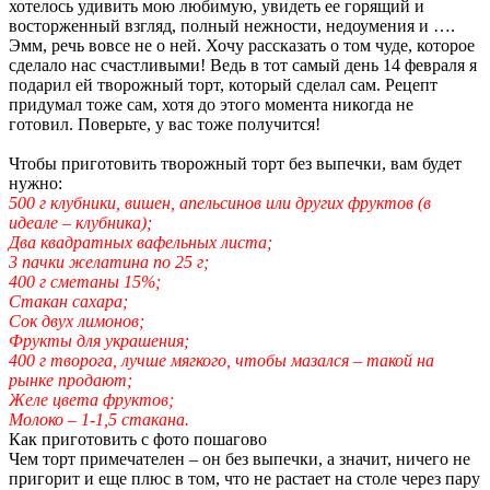
хотелось удивить мою любимую, увидеть ее горящий и
восторженный взгляд, полный нежности, недоумения и ….
Эмм, речь вовсе не о ней. Хочу рассказать о том чуде, которое
сделало нас счастливыми! Ведь в тот самый день 14 февраля я
подарил ей творожный торт, который сделал сам. Рецепт
придумал тоже сам, хотя до этого момента никогда не
готовил. Поверьте, у вас тоже получится!
Чтобы приготовить творожный торт без выпечки, вам будет
нужно:
500 г клубники, вишен, апельсинов или других фруктов (в
идеале – клубника);
Два квадратных вафельных листа;
3 пачки желатина по 25 г;
400 г сметаны 15%;
Стакан сахара;
Сок двух лимонов;
Фрукты для украшения;
400 г творога, лучше мягкого, чтобы мазался – такой на
рынке продают;
Желе цвета фруктов;
Молоко – 1-1,5 стакана.
Как приготовить с фото пошагово
Чем торт примечателен – он без выпечки, а значит, ничего не
пригорит и еще плюс в том, что не растает на столе через пару