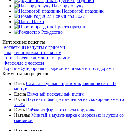
Другие праздники
На скорую руку
Недорогой праздник
Новый год 2027
Пасха
Просто праздник
Рождество
Интересные рецепты
Котлеты из капусты с грибами
Сладкие пирожки с щавелем
Торт «Love» с лимонным кремом
Фарфалле с лососем
Горячие бутерброды с сырной начинкой и помидорами
Комментарии рецептов
Гость
Самый вкусный торт в микроволновке за 10
минут
Елена
Вкусный пасхальный кулич
Гость
Вкусная и быстрая лепешка на сковороде вместо
хлеба
Гость
Гнёзда из фарша с сыром в духовке
Наталья
Минтай в мультиварке с морковью и луком со
сметаной
По продуктам