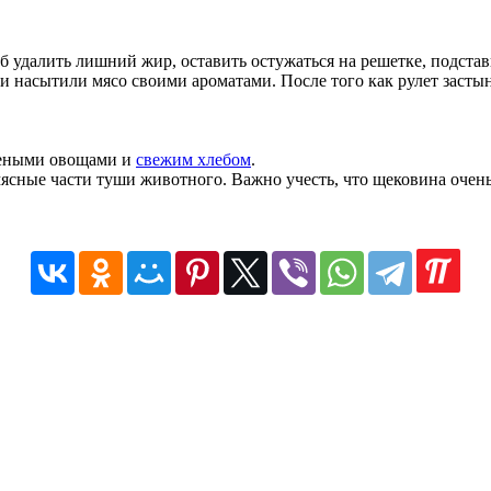
тоб удалить лишний жир, оставить остужаться на решетке, подста
ии насытили мясо своими ароматами. После того как рулет застын
олеными овощами и
свежим хлебом
.
ясные части туши животного. Важно учесть, что щековина очень