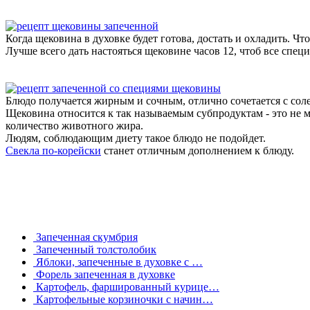
Когда щековина в духовке будет готова, достать и охладить. Ч
Лучше всего дать настояться щековине часов 12, чтоб все спец
Блюдо получается жирным и сочным, отлично сочетается с с
Щековина относится к так называемым субпродуктам - это не м
количество животного жира.
Людям, соблюдающим диету такое блюдо не подойдет.
Свекла по-корейски
станет отличным дополнением к блюду.
Запеченная скумбрия
Запеченный толстолобик
Яблоки, запеченные в духовке с …
Форель запеченная в духовке
Картофель, фаршированный курице…
Картофельные корзиночки с начин…