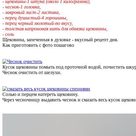
- щековины-1 штука (около 1 килограмма),
- чеснок-1 головка,
- лавровый лист-2 листика,
- перец душистый-4 горошины,
- перец черный молотый-по вкусу,
- толстая капроновая нить для обвязки щековины,
- соль
Щековина, запеченная в духовке - вкусный рецепт дня.
Как приготовить с фото пошагово
Кусок щековины помыть под проточной водой, почистить шкуру о
Чеснок очистить от шелухи.
Солью и перцем натереть щековину.
Через чесночницу выдавить чеснок и смазать весь кусок щеков