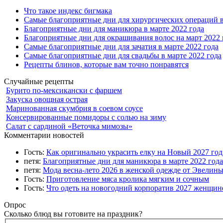
Что такое индекс бигмака
Самые благоприятные дни для хирургических операций в
Благоприятные дни для маникюра в марте 2022 года
Благоприятные дни для окрашивания волос на март 2022 
Самые благоприятные дни для зачатия в марте 2022 года
Самые благоприятные дни для свадьбы в марте 2022 года
Рецепты блинов, которые вам точно понравятся
Случайные рецепты
Бурито по-мексикански с фаршем
Закуска овощная острая
Маринованная скумбрия в соевом соусе
Консервированные помидоры с солью на зиму
Салат с сардиной «Веточка мимозы»
Комментарии новостей
Гость:
Как оригинально украсить елку на Новый 2027 го
петя:
Благоприятные дни для маникюра в марте 2022 года
петя:
Мода весна-лето 2026 в женской одежде от Эвелин
Гость:
Приготовление мяса кролика мягким и сочным
Гость:
Что одеть на новогодний корпоратив 2027 женщине
Опрос
Сколько блюд вы готовите на праздник?