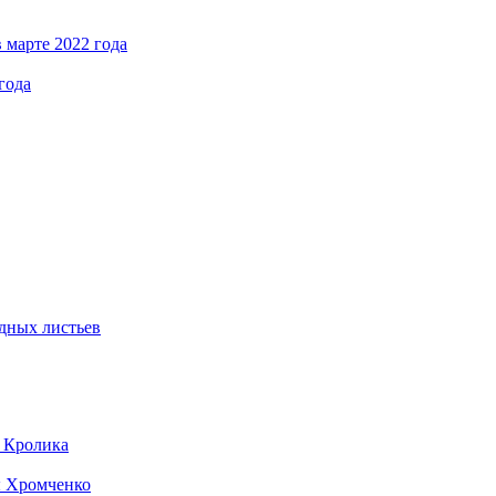
 марте 2022 года
года
дных листьев
д Кролика
ы Хромченко