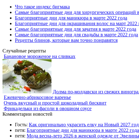
Что такое индекс бигмака
Самые благоприятные дни для хирургических операций в
Благоприятные дни для маникюра в марте 2022 года
Благоприятные дни для окрашивания волос на март 2022 
Самые благоприятные дни для зачатия в марте 2022 года
Самые благоприятные дни для свадьбы в марте 2022 года
Рецепты блинов, которые вам точно понравятся
Случайные рецепты
Банановое мороженое на сливках
Долма по-молдавски из свежих виногра
Ежевично-абрикосовое варенье
Очень вкусный и простой шоколадный бисквит
Фрикадельки из фасоли в овощном соусе
Комментарии новостей
Гость:
Как оригинально украсить елку на Новый 2027 го
петя:
Благоприятные дни для маникюра в марте 2022 года
петя:
Мода весна-лето 2026 в женской одежде от Эвелин