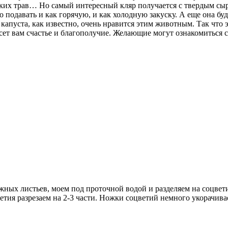
нских трав… Но самый интересный кляр получается с твердым сыр
о подавать и как горячую, и как холодную закуску. А еще она бу
апуста, как известно, очень нравится этим животным. Так что э
ет вам счастье и благополучие. Желающие могут ознакомиться с
жных листьев, моем под проточной водой и разделяем на соцвет
тия разрезаем на 2-3 части. Ножки соцветий немного укорачивае