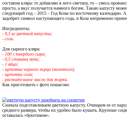
составом кляра: то добавляю в него сметану, то – смесь прова
просто, а вкус получается намного богаче. Такаю капусту можн
следующий год – 2015 – Год Козы по восточному календарю. А к
задобрит символ наступающего года, и Коза непременно принес
Ингредиенты:
- 0,5 кг цветной капусты;
- соль.
Для сырного кляра:
- 100 г твердого сыра;
- 0,5 стакана муки;
- 1 яйцо;
- щепотка черного перца (молотого);
- щепотка соли;
- растительное масло для жарки.
Как приготовить с фото пошагово
Сначала подготавливаем цветную капусту. Очищаем ее от нару
среднего размера, чтобы их удобно было кушать. Крупные соцве
оставалась «букетиком».