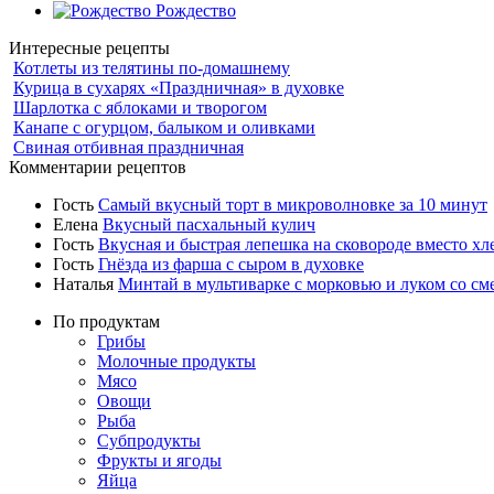
Рождество
Интересные рецепты
Котлеты из телятины по-домашнему
Курица в сухарях «Праздничная» в духовке
Шарлотка с яблоками и творогом
Канапе с огурцом, балыком и оливками
Свиная отбивная праздничная
Комментарии рецептов
Гость
Самый вкусный торт в микроволновке за 10 минут
Елена
Вкусный пасхальный кулич
Гость
Вкусная и быстрая лепешка на сковороде вместо хл
Гость
Гнёзда из фарша с сыром в духовке
Наталья
Минтай в мультиварке с морковью и луком со см
По продуктам
Грибы
Молочные продукты
Мясо
Овощи
Рыба
Субпродукты
Фрукты и ягоды
Яйца