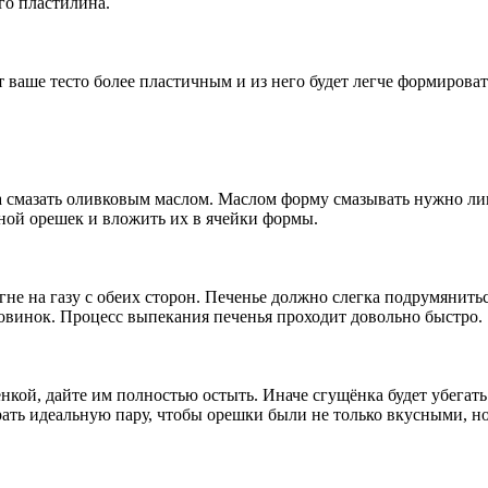
го пластилина.
т ваше тесто более пластичным и из него будет легче формирова
а смазать оливковым маслом. Маслом форму смазывать нужно ли
сной орешек и вложить их в ячейки формы.
гне на газу с обеих сторон. Печенье должно слегка подрумянить
винок. Процесс выпекания печенья проходит довольно быстро.
нкой, дайте им полностью остыть. Иначе сгущёнка будет убега
ать идеальную пару, чтобы орешки были не только вкусными, н