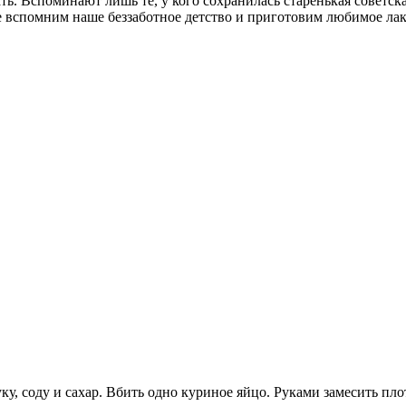
ть. Вспоминают лишь те, у кого сохранилась старенькая советск
 вспомним наше беззаботное детство и приготовим любимое лак
ку, соду и сахар. Вбить одно куриное яйцо. Руками замесить пло