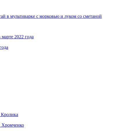
ай в мультиварке с морковью и луком со сметаной
 марте 2022 года
года
д Кролика
ы Хромченко