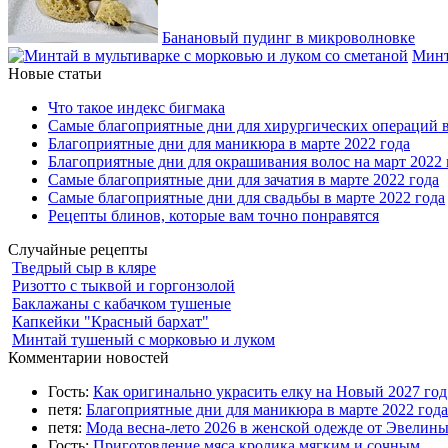
Банановый пудинг в микроволновке
Минт
Новые статьи
Что такое индекс бигмака
Самые благоприятные дни для хирургических операций в
Благоприятные дни для маникюра в марте 2022 года
Благоприятные дни для окрашивания волос на март 2022 
Самые благоприятные дни для зачатия в марте 2022 года
Самые благоприятные дни для свадьбы в марте 2022 года
Рецепты блинов, которые вам точно понравятся
Случайные рецепты
Тведрый сыр в кляре
Ризотто с тыквой и горгонзолой
Баклажаны с кабачком тушеные
Капкейки "Красный бархат"
Минтай тушеный с морковью и луком
Комментарии новостей
Гость:
Как оригинально украсить елку на Новый 2027 го
петя:
Благоприятные дни для маникюра в марте 2022 года
петя:
Мода весна-лето 2026 в женской одежде от Эвелин
Гость:
Приготовление мяса кролика мягким и сочным