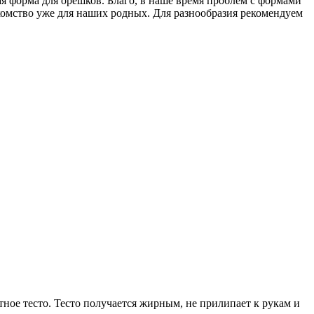
ая форма для орешков. Благо, в наше время проблем с формами
омство уже для наших родных. Для разнообразия рекомендуем
тное тесто. Тесто получается жирным, не прилипает к рукам и