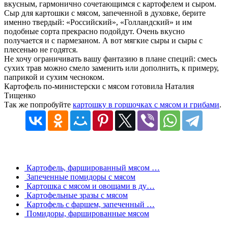
вкусным, гармонично сочетающимся с картофелем и сыром.
Сыр для картошки с мясом, запеченной в духовке, берите
именно твердый: «Российский», «Голландский» и им
подобные сорта прекрасно подойдут. Очень вкусно
получается и с пармезаном. А вот мягкие сыры и сыры с
плесенью не годятся.
Не хочу ограничивать вашу фантазию в плане специй: смесь
сухих трав можно смело заменить или дополнить, к примеру,
паприкой и сухим чесноком.
Картофель по-министерски с мясом готовила Наталия
Тищенко
Так же попробуйте
картошку в горшочках с мясом и грибами
.
Картофель, фаршированный мясом …
Запеченные помидоры с мясом
Картошка с мясом и овощами в ду…
Картофельные зразы с мясом
Картофель с фаршем, запеченный …
Помидоры, фаршированные мясом