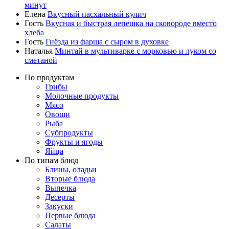
минут
Елена
Вкусный пасхальный кулич
Гость
Вкусная и быстрая лепешка на сковороде вместо
хлеба
Гость
Гнёзда из фарша с сыром в духовке
Наталья
Минтай в мультиварке с морковью и луком со
сметаной
По продуктам
Грибы
Молочные продукты
Мясо
Овощи
Рыба
Субпродукты
Фрукты и ягоды
Яйца
По типам блюд
Блины, оладьи
Вторые блюда
Выпечка
Десерты
Закуски
Первые блюда
Салаты