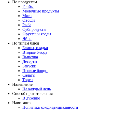
По продуктам
Грибы
Молочные продукты
Мясо
Овощи
Рыба
Субпродукты
Фрукты и ягоды
Яйца
По типам блюд
Блины, оладьи
Вторые блюда
Выпечка
Десерты
Закуски
Первые блюда
Салаты
Торты
Назначение
На каждый день
Способ приготовления
В духовке
Навигация
Политика конфиденциальности