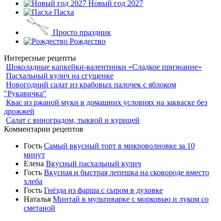
Новый год 2027
Пасха
Просто праздник
Рождество
Интересные рецепты
Шоколадные капкейки-валентинки «Сладкое признание»
Пасхальный кулич на сгущенке
Новогодний салат из крабовых палочек с яблоком
"Рукавичка"
Квас из ржаной муки в домашних условиях на закваске без
дрожжей
Салат с виноградом, тыквой и курицей
Комментарии рецептов
Гость
Самый вкусный торт в микроволновке за 10
минут
Елена
Вкусный пасхальный кулич
Гость
Вкусная и быстрая лепешка на сковороде вместо
хлеба
Гость
Гнёзда из фарша с сыром в духовке
Наталья
Минтай в мультиварке с морковью и луком со
сметаной