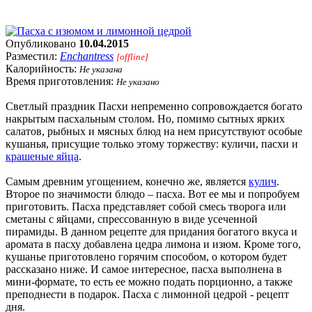
Опубликовано
10.04.2015
Разместил:
Enchantress
[offline]
Калорийность:
Не указана
Время приготовления:
Не указано
Светлый праздник Пасхи непременно сопровождается богато
накрытым пасхальным столом. Но, помимо сытных ярких
салатов, рыбных и мясных блюд на нем присутствуют особые
кушанья, присущие только этому торжеству: куличи, пасхи и
крашеные яйца
.
Самым древним угощением, конечно же, является
кулич
.
Второе по значимости блюдо – пасха. Вот ее мы и попробуем
приготовить. Пасха представляет собой смесь творога или
сметаны с яйцами, спрессованную в виде усеченной
пирамиды. В данном рецепте для придания богатого вкуса и
аромата в пасху добавлена цедра лимона и изюм. Кроме того,
кушанье приготовлено горячим способом, о котором будет
рассказано ниже. И самое интересное, пасха выполнена в
мини-формате, то есть ее можно подать порционно, а также
преподнести в подарок. Пасха с лимонной цедрой - рецепт
дня.