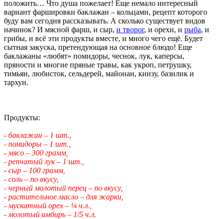
положить… Что душа пожелает! Еще немало интересный
вариант фаршировки баклажан – кольцами, рецепт которого
буду вам сегодня рассказывать. А сколько существует видов
начинок? И мясной фарш, и сыр,
и творог
, и орехи, и
рыба
, и
грибы, и всё эти продукты вместе, и много чего ещё. Будет
сытная закуска, претендующая на основное блюдо! Еще
баклажаны «любят» помидоры, чеснок, лук, каперсы,
пряности и многие пряные травы, как укроп, петрушку,
тимьян, любисток, сельдерей, майонан, кинзу, базилик и
тархун.
Продукты:
- баклажан – 1 шт.,
- помидоры – 1 шт.,
- мясо – 300 грамм,
- репчатый лук – 1 шт.,
- сыр – 100 грамм,
- соль – по вкусу,
- черный молотый перец – по вкусу,
- растительное масло – для жарки,
- мускатный орех – ¼ ч.л.,
- молотый имбирь – 1/5 ч.л.