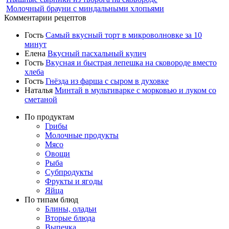
Молочный брауни с миндальными хлопьями
Комментарии рецептов
Гость
Самый вкусный торт в микроволновке за 10
минут
Елена
Вкусный пасхальный кулич
Гость
Вкусная и быстрая лепешка на сковороде вместо
хлеба
Гость
Гнёзда из фарша с сыром в духовке
Наталья
Минтай в мультиварке с морковью и луком со
сметаной
По продуктам
Грибы
Молочные продукты
Мясо
Овощи
Рыба
Субпродукты
Фрукты и ягоды
Яйца
По типам блюд
Блины, оладьи
Вторые блюда
Выпечка