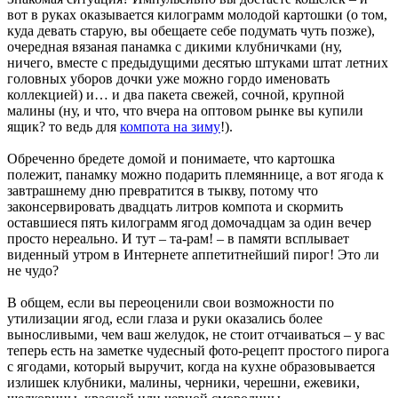
вот в руках оказывается килограмм молодой картошки (о том,
куда девать старую, вы обещаете себе подумать чуть позже),
очередная вязаная панамка с дикими клубничками (ну,
ничего, вместе с предыдущими десятью штуками штат летних
головных уборов дочки уже можно гордо именовать
коллекцией) и… и два пакета свежей, сочной, крупной
малины (ну, и что, что вчера на оптовом рынке вы купили
ящик? то ведь для
компота на зиму
!).
Обреченно бредете домой и понимаете, что картошка
полежит, панамку можно подарить племяннице, а вот ягода к
завтрашнему дню превратится в тыкву, потому что
законсервировать двадцать литров компота и скормить
оставшиеся пять килограмм ягод домочадцам за один вечер
просто нереально. И тут – та-рам! – в памяти всплывает
виденный утром в Интернете аппетитнейший пирог! Это ли
не чудо?
В общем, если вы переоценили свои возможности по
утилизации ягод, если глаза и руки оказались более
выносливыми, чем ваш желудок, не стоит отчаиваться – у вас
теперь есть на заметке чудесный фото-рецепт простого пирога
с ягодами, который выручит, когда на кухне образовывается
излишек клубники, малины, черники, черешни, ежевики,