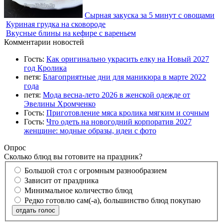
Сырная закуска за 5 минут с овощами
Куриная грудка на сковороде
Вкусные блины на кефире с вареньем
Комментарии новостей
Гость:
Как оригинально украсить елку на Новый 2027
год Кролика
петя:
Благоприятные дни для маникюра в марте 2022
года
петя:
Мода весна-лето 2026 в женской одежде от
Эвелины Хромченко
Гость:
Приготовление мяса кролика мягким и сочным
Гость:
Что одеть на новогодний корпоратив 2027
женщине: модные образы, идеи с фото
Опрос
Сколько блюд вы готовите на праздник?
Большой стол с огромным разнообразием
Зависит от праздника
Минимальное количество блюд
Редко готовлю сам(-а), большинство блюд покупаю
отдать голос