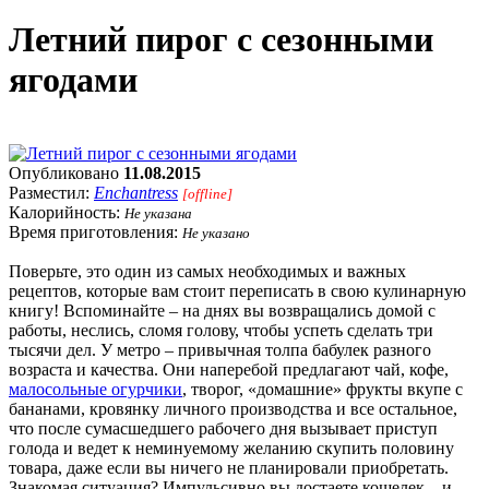
Летний пирог с сезонными
ягодами
Опубликовано
11.08.2015
Разместил:
Enchantress
[offline]
Калорийность:
Не указана
Время приготовления:
Не указано
Поверьте, это один из самых необходимых и важных
рецептов, которые вам стоит переписать в свою кулинарную
книгу! Вспоминайте – на днях вы возвращались домой с
работы, неслись, сломя голову, чтобы успеть сделать три
тысячи дел. У метро – привычная толпа бабулек разного
возраста и качества. Они наперебой предлагают чай, кофе,
малосольные огурчики
, творог, «домашние» фрукты вкупе с
бананами, кровянку личного производства и все остальное,
что после сумасшедшего рабочего дня вызывает приступ
голода и ведет к неминуемому желанию скупить половину
товара, даже если вы ничего не планировали приобретать.
Знакомая ситуация? Импульсивно вы достаете кошелек – и