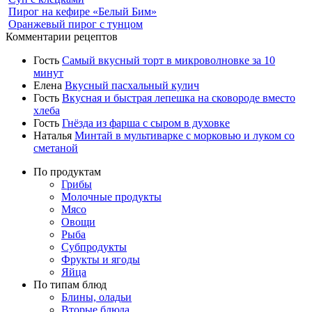
Пирог на кефире «Белый Бим»
Оранжевый пирог с тунцом
Комментарии рецептов
Гость
Самый вкусный торт в микроволновке за 10
минут
Елена
Вкусный пасхальный кулич
Гость
Вкусная и быстрая лепешка на сковороде вместо
хлеба
Гость
Гнёзда из фарша с сыром в духовке
Наталья
Минтай в мультиварке с морковью и луком со
сметаной
По продуктам
Грибы
Молочные продукты
Мясо
Овощи
Рыба
Субпродукты
Фрукты и ягоды
Яйца
По типам блюд
Блины, оладьи
Вторые блюда