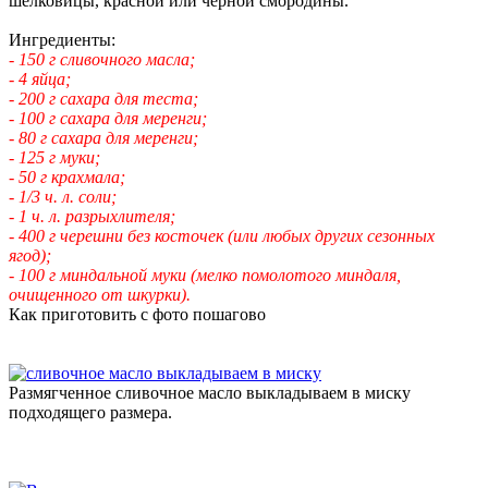
шелковицы, красной или черной смородины.
Ингредиенты:
- 150 г сливочного масла;
- 4 яйца;
- 200 г сахара для теста;
- 100 г сахара для меренги;
- 80 г сахара для меренги;
- 125 г муки;
- 50 г крахмала;
- 1/3 ч. л. соли;
- 1 ч. л. разрыхлителя;
- 400 г черешни без косточек (или любых других сезонных
ягод);
- 100 г миндальной муки (мелко помолотого миндаля,
очищенного от шкурки).
Как приготовить с фото пошагово
Размягченное сливочное масло выкладываем в миску
подходящего размера.