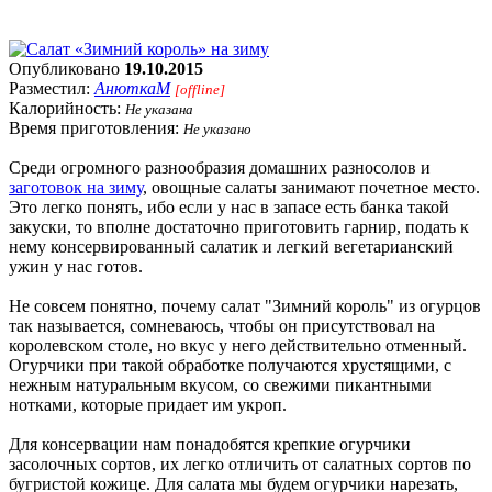
Опубликовано
19.10.2015
Разместил:
АнюткаM
[offline]
Калорийность:
Не указана
Время приготовления:
Не указано
Среди огромного разнообразия домашних разносолов и
заготовок на зиму
, овощные салаты занимают почетное место.
Это легко понять, ибо если у нас в запасе есть банка такой
закуски, то вполне достаточно приготовить гарнир, подать к
нему консервированный салатик и легкий вегетарианский
ужин у нас готов.
Не совсем понятно, почему салат "Зимний король" из огурцов
так называется, сомневаюсь, чтобы он присутствовал на
королевском столе, но вкус у него действительно отменный.
Огурчики при такой обработке получаются хрустящими, с
нежным натуральным вкусом, со свежими пикантными
нотками, которые придает им укроп.
Для консервации нам понадобятся крепкие огурчики
засолочных сортов, их легко отличить от салатных сортов по
бугристой кожице. Для салата мы будем огурчики нарезать,