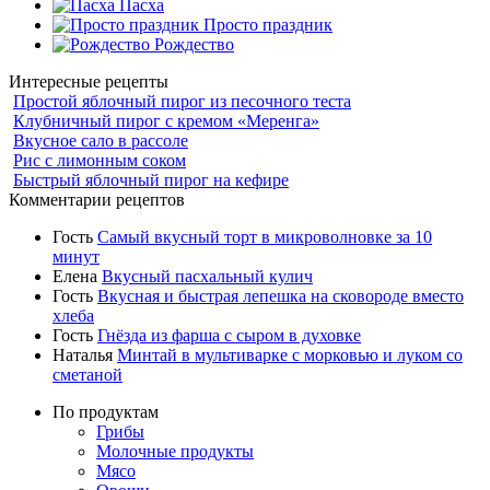
Пасха
Просто праздник
Рождество
Интересные рецепты
Простой яблочный пирог из песочного теста
Клубничный пирог с кремом «Меренга»
Вкусное сало в рассоле
Рис с лимонным соком
Быстрый яблочный пирог на кефире
Комментарии рецептов
Гость
Самый вкусный торт в микроволновке за 10
минут
Елена
Вкусный пасхальный кулич
Гость
Вкусная и быстрая лепешка на сковороде вместо
хлеба
Гость
Гнёзда из фарша с сыром в духовке
Наталья
Минтай в мультиварке с морковью и луком со
сметаной
По продуктам
Грибы
Молочные продукты
Мясо