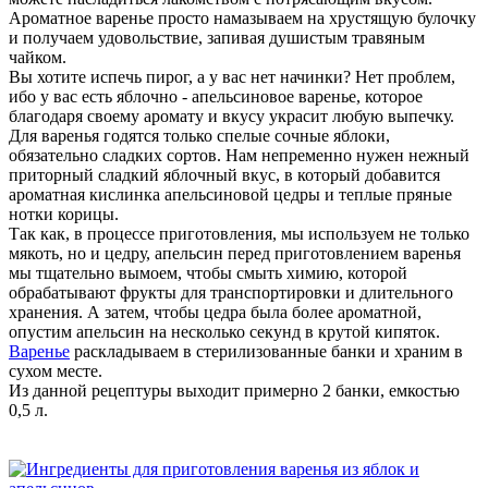
Ароматное варенье просто намазываем на хрустящую булочку
и получаем удовольствие, запивая душистым травяным
чайком.
Вы хотите испечь пирог, а у вас нет начинки? Нет проблем,
ибо у вас есть яблочно - апельсиновое варенье, которое
благодаря своему аромату и вкусу украсит любую выпечку.
Для варенья годятся только спелые сочные яблоки,
обязательно сладких сортов. Нам непременно нужен нежный
приторный сладкий яблочный вкус, в который добавится
ароматная кислинка апельсиновой цедры и теплые пряные
нотки корицы.
Так как, в процессе приготовления, мы используем не только
мякоть, но и цедру, апельсин перед приготовлением варенья
мы тщательно вымоем, чтобы смыть химию, которой
обрабатывают фрукты для транспортировки и длительного
хранения. А затем, чтобы цедра была более ароматной,
опустим апельсин на несколько секунд в крутой кипяток.
Варенье
раскладываем в стерилизованные банки и храним в
сухом месте.
Из данной рецептуры выходит примерно 2 банки, емкостью
0,5 л.