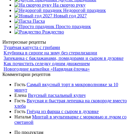
На скорую руку
Недорогой праздник
Новый год 2027
Пасха
Просто праздник
Рождество
Интересные рецепты
Тушёная капуста с грибами
Клубника в сиропе на зиму без стерилизации
Запеканка с баклажанами, помидорами и сыром в духовке
Как почистить селедку одним движением
Новогодние капкейки «Нарядная ёлочка»
Комментарии рецептов
Гость
Самый вкусный торт в микроволновке за 10
минут
Елена
Вкусный пасхальный кулич
Гость
Вкусная и быстрая лепешка на сковороде вместо
хлеба
Гость
Гнёзда из фарша с сыром в духовке
Наталья
Минтай в мультиварке с морковью и луком со
сметаной
По продуктам