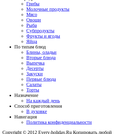
Грибы
Молочные продукты
Мясо
Овощи
Рыба
Субпродукты
Фрукты и ягоды
Яйца
По типам блюд
Блины, оладьи
Вторые блюда
Выпечка
Десерты
Закуски
Первые блюда
Салаты
Торты
Назначение
На каждый день
Способ приготовления
В духовке
Навигация
Политика конфиденциальности
Copyright © 2012 Every-holiday.Ru Копировать любой