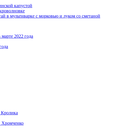
кинской капустой
кроволновке
ай в мультиварке с морковью и луком со сметаной
 марте 2022 года
года
д Кролика
ы Хромченко