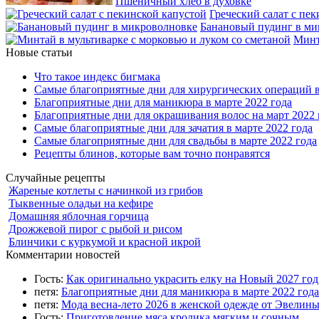
Пшеничный хлеб в духовке
Греческий салат с пе
Банановый пудинг в ми
Минт
Новые статьи
Что такое индекс бигмака
Самые благоприятные дни для хирургических операций в
Благоприятные дни для маникюра в марте 2022 года
Благоприятные дни для окрашивания волос на март 2022 
Самые благоприятные дни для зачатия в марте 2022 года
Самые благоприятные дни для свадьбы в марте 2022 года
Рецепты блинов, которые вам точно понравятся
Случайные рецепты
Жареные котлеты с начинкой из грибов
Тыквенные оладьи на кефире
Домашняя яблочная горчица
Дрожжевой пирог с рыбой и рисом
Блинчики с куркумой и красной икрой
Комментарии новостей
Гость:
Как оригинально украсить елку на Новый 2027 го
петя:
Благоприятные дни для маникюра в марте 2022 года
петя:
Мода весна-лето 2026 в женской одежде от Эвелин
Гость:
Приготовление мяса кролика мягким и сочным