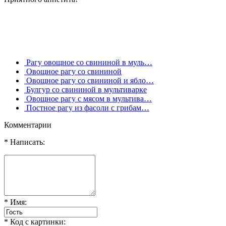
Рагу овощное со свининой в муль…
Овощное рагу со свининой
Овощное рагу со свининой и ябло…
Булгур со свининой в мультиварке
Овощное рагу с мясом в мультива…
Постное рагу из фасоли с грибам…
Комментарии
* Написать:
* Имя:
* Код с картинки: