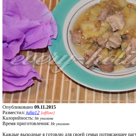
Опубликовано
09.11.2015
Разместил:
julia12
[offline]
Калорийность:
Не указана
Время приготовления:
Не указано
Каждые выходные я готовлю для своей семьи потрясающее рагу 