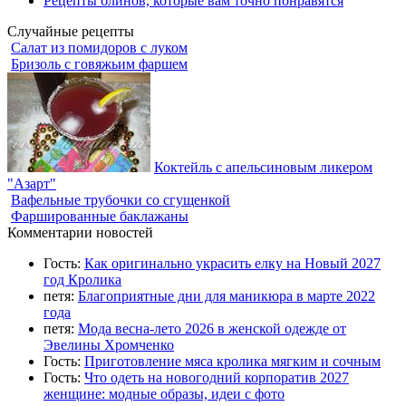
Рецепты блинов, которые вам точно понравятся
Случайные рецепты
Салат из помидоров с луком
Бризоль с говяжьим фаршем
Коктейль с апельсиновым ликером
"Азарт"
Вафельные трубочки со сгущенкой
Фаршированные баклажаны
Комментарии новостей
Гость:
Как оригинально украсить елку на Новый 2027
год Кролика
петя:
Благоприятные дни для маникюра в марте 2022
года
петя:
Мода весна-лето 2026 в женской одежде от
Эвелины Хромченко
Гость:
Приготовление мяса кролика мягким и сочным
Гость:
Что одеть на новогодний корпоратив 2027
женщине: модные образы, идеи с фото