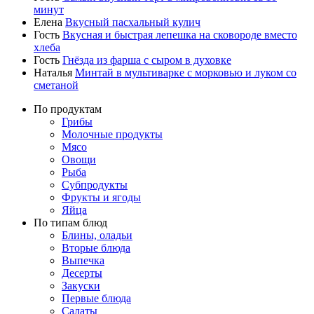
минут
Елена
Вкусный пасхальный кулич
Гость
Вкусная и быстрая лепешка на сковороде вместо
хлеба
Гость
Гнёзда из фарша с сыром в духовке
Наталья
Минтай в мультиварке с морковью и луком со
сметаной
По продуктам
Грибы
Молочные продукты
Мясо
Овощи
Рыба
Субпродукты
Фрукты и ягоды
Яйца
По типам блюд
Блины, оладьи
Вторые блюда
Выпечка
Десерты
Закуски
Первые блюда
Салаты