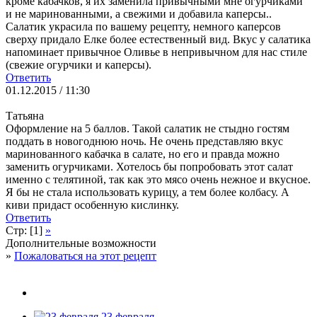
кроме кабачков, я их заменила привычными мне огурчиками
и не маринованными, а свежими и добавила каперсы..
Салатик украсила по вашему рецепту, немного каперсов
сверху придало Елке более естественный вид. Вкус у салатика
напоминает привычное Оливье в непривычном для нас стиле
(свежие огурчики и каперсы).
Ответить
01.12.2015 / 11:30
Татьяна
Оформление на 5 баллов. Такой салатик не стыдно гостям
поддать в новогоднюю ночь. Не очень представляю вкус
маринованного кабачка в салате, но его и правда можно
заменить огурчиками. Хотелось бы попробовать этот салат
именно с телятиной, так как это мясо очень нежное и вкусное.
Я бы не стала использовать курицу, а тем более колбасу. А
киви придаст особенную кислинку.
Ответить
Стр: [1]
»
Дополнительные возможности
»
Пожаловаться на этот рецепт
23 февраля