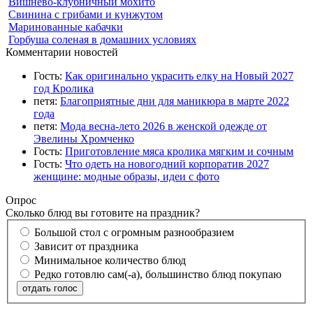
Вишнево-клубничный мохито
Свинина с грибами и кунжутом
Маринованные кабачки
Горбуша соленая в домашних условиях
Комментарии новостей
Гость:
Как оригинально украсить елку на Новый 2027
год Кролика
петя:
Благоприятные дни для маникюра в марте 2022
года
петя:
Мода весна-лето 2026 в женской одежде от
Эвелины Хромченко
Гость:
Приготовление мяса кролика мягким и сочным
Гость:
Что одеть на новогодний корпоратив 2027
женщине: модные образы, идеи с фото
Опрос
Сколько блюд вы готовите на праздник?
Большой стол с огромным разнообразием
Зависит от праздника
Минимальное количество блюд
Редко готовлю сам(-а), большинство блюд покупаю
отдать голос