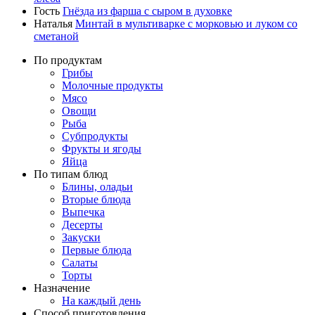
Гость
Гнёзда из фарша с сыром в духовке
Наталья
Минтай в мультиварке с морковью и луком со
сметаной
По продуктам
Грибы
Молочные продукты
Мясо
Овощи
Рыба
Субпродукты
Фрукты и ягоды
Яйца
По типам блюд
Блины, оладьи
Вторые блюда
Выпечка
Десерты
Закуски
Первые блюда
Салаты
Торты
Назначение
На каждый день
Способ приготовления