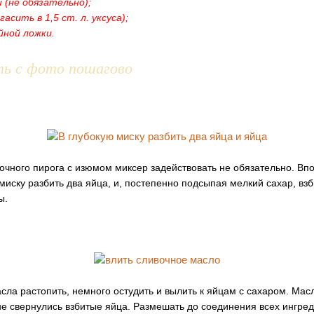
ки (не обязательно);
огасить в 1,5 ст. л. уксуса);
йной ложки.
ть с фото пошагово
лочного пирога с изюмом миксер задействовать не обязательно. Вп
миску разбить два яйца, и, постепенно подсыпая мелкий сахар, вз
ы.
сла растопить, немного остудить и вылить к яйцам с сахаром. Мас
не свернулись взбитые яйца. Размешать до соединения всех ингред