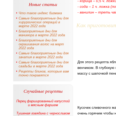
- корица – 0,5 ч. лож
Новые статьи
- сода – 1 ч. ложка (п
- ванилин – треть ча
Что такое индекс бигмака
Самые благоприятные дни для
хирургических операций в
Как приготови
марте 2022 года
Благоприятные дни для
маникюра в марте 2022 года
Благоприятные дни для
окрашивания волос на март
2022 года
Самые благоприятные дни для
зачатия в марте 2022 года
Для этого рецепта яб
Самые благоприятные дни для
свадьбы в марте 2022 года
венчиком. В глубокую 
Рецепты блинов, которые вам
массу с шапочкой пен
точно понравятся
Случайные рецепты
Перец фаршированный капустой
и мясным фаршем
Кусочек сливочного ма
очень горячим чтобы 
Тушеная говядина с черносливом