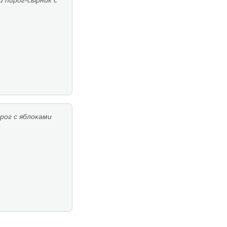
 пирог-сырник с
рог с яблоками