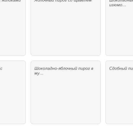
с яблоками
Яблочный пирог со щавелем
Шоколадный
изюмо…
 с
Шоколадно-яблочный пирог в
Сдобный пи
му…