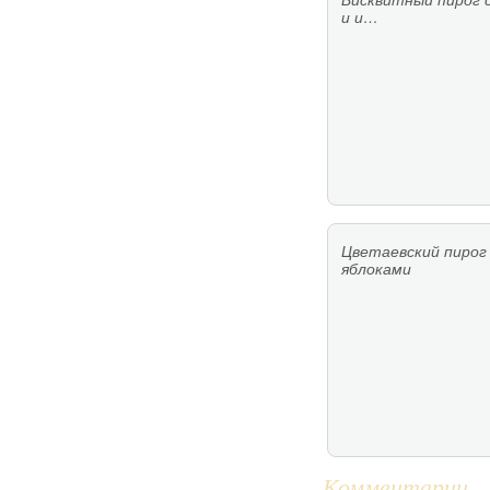
Бисквитный пирог 
и и…
Цветаевский пирог
яблоками
Комментарии