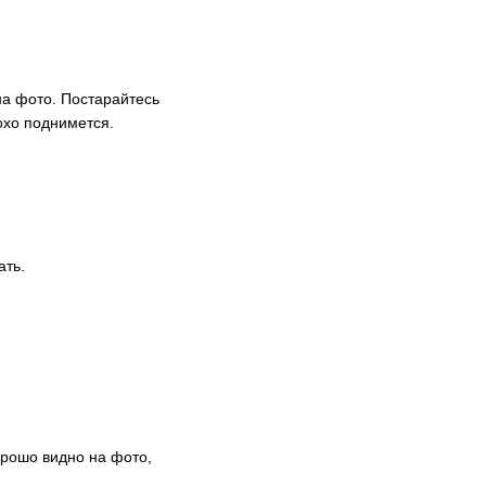
на фото. Постарайтесь
охо поднимется.
ать.
орошо видно на фото,