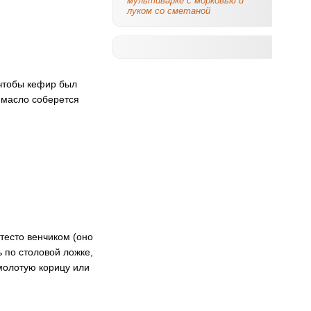
мультиварке с морковью и
луком со сметаной
 чтобы кефир был
 масло соберется
тесто венчиком (оно
ь по столовой ложке,
молотую корицу или