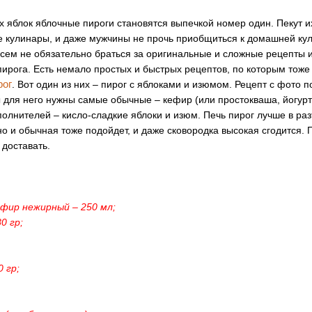
х яблок яблочные пироги становятся выпечкой номер один. Пекут и
 кулинары, и даже мужчины не прочь приобщиться к домашней кул
овсем не обязательно браться за оригинальные и сложные рецепты 
пирога. Есть немало простых и быстрых рецептов, по которым тоже
рог
. Вот один из них – пирог с яблоками и изюмом. Рецепт с фото по
 для него нужны самые обычные – кефир (или простокваша, йогурт)
полнителей – кисло-сладкие яблоки и изюм. Печь пирог лучше в р
но и обычная тоже подойдет, и даже сковородка высокая сгодится. 
доставать.
ефир нежирный – 250 мл;
0 гр;
0 гр;