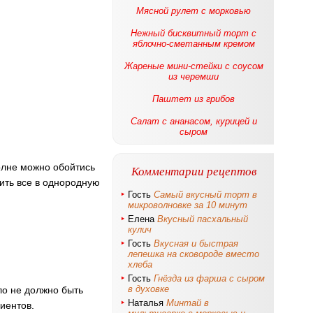
Мясной рулет с морковью
Нежный бисквитный торт с
яблочно-сметанным кремом
Жареные мини-стейки с соусом
из черемши
Паштет из грибов
Салат с ананасом, курицей и
сыром
олне можно обойтись
Комментарии рецептов
бить все в однородную
Гость
Самый вкусный торт в
микроволновке за 10 минут
Елена
Вкусный пасхальный
кулич
Гость
Вкусная и быстрая
лепешка на сковороде вместо
хлеба
Гость
Гнёзда из фарша с сыром
в духовке
ло не должно быть
Наталья
Минтай в
иентов.