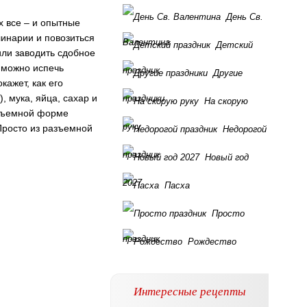
День Св.
х все – и опытные
инарии и повозиться
Валентина
Детский
или заводить сдобное
 можно испечь
праздник
Другие
кажет, как его
, мука, яйца, сахар и
праздники
На скорую
азъемной форме
руку
Просто из разъемной
Недорогой
праздник
Новый год
2027
Пасха
Просто
праздник
Рождество
Интересные рецепты