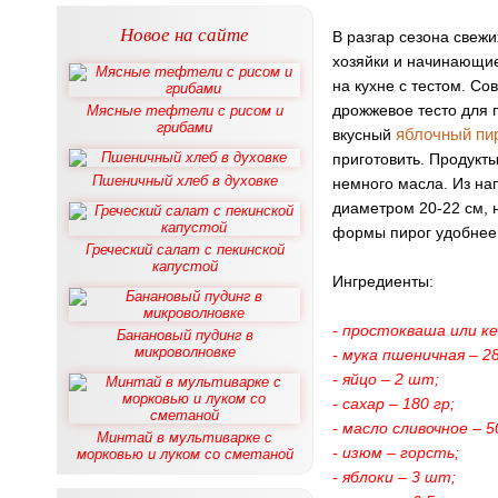
Новое на сайте
В разгар сезона свежи
хозяйки и начинающие
на кухне с тестом. С
дрожжевое тесто для 
Мясные тефтели с рисом и
грибами
яблочный пи
вкусный
приготовить. Продукты
Пшеничный хлеб в духовке
немного масла. Из на
диаметром 20-22 см, 
формы пирог удобнее 
Греческий салат с пекинской
капустой
Ингредиенты:
- простокваша или к
Банановый пудинг в
микроволновке
- мука пшеничная – 28
- яйцо – 2 шт;
- сахар – 180 гр;
- масло сливочное – 5
Минтай в мультиварке с
- изюм – горсть;
морковью и луком со сметаной
- яблоки – 3 шт;