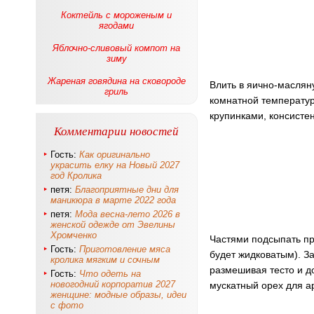
Коктейль с мороженым и
ягодами
Яблочно-сливовый компот на
зиму
Жареная говядина на сковороде
Влить в яично-маслян
гриль
комнатной температур
крупинками, консистен
Комментарии новостей
Гость:
Как оригинально
украсить елку на Новый 2027
год Кролика
петя:
Благоприятные дни для
маникюра в марте 2022 года
петя:
Мода весна-лето 2026 в
женской одежде от Эвелины
Хромченко
Частями подсыпать пр
Гость:
Приготовление мяса
будет жидковатым). За
кролика мягким и сочным
размешивая тесто и д
Гость:
Что одеть на
новогодний корпоратив 2027
мускатный орех для а
женщине: модные образы, идеи
с фото