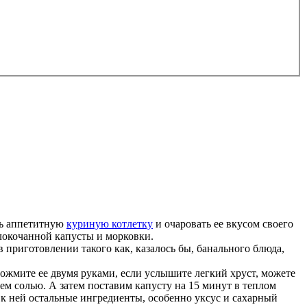
ть аппетитную
куриную котлетку
и очаровать ее вкусом своего
елокочанной капусты и морковки.
в приготовлении такого как, казалось бы, банального блюда,
ожмите ее двумя руками, если услышите легкий хруст, можете
ем солью. А затем поставим капусту на 15 минут в теплом
м к ней остальные ингредиенты, особенно уксус и сахарный