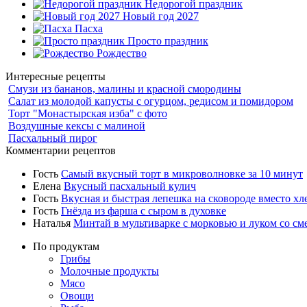
Недорогой праздник
Новый год 2027
Пасха
Просто праздник
Рождество
Интересные рецепты
Смузи из бананов, малины и красной смородины
Салат из молодой капусты с огурцом, редисом и помидором
Торт "Монастырская изба" с фото
Воздушные кексы с малиной
Пасхальный пирог
Комментарии рецептов
Гость
Самый вкусный торт в микроволновке за 10 минут
Елена
Вкусный пасхальный кулич
Гость
Вкусная и быстрая лепешка на сковороде вместо хл
Гость
Гнёзда из фарша с сыром в духовке
Наталья
Минтай в мультиварке с морковью и луком со см
По продуктам
Грибы
Молочные продукты
Мясо
Овощи