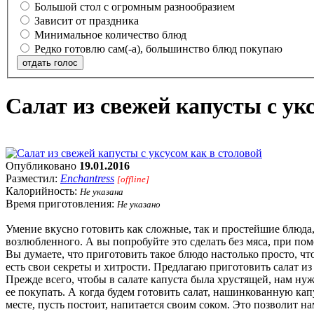
Большой стол с огромным разнообразием
Зависит от праздника
Минимальное количество блюд
Редко готовлю сам(-а), большинство блюд покупаю
отдать голос
Салат из свежей капусты с ук
Опубликовано
19.01.2016
Разместил:
Enchantress
[offline]
Калорийность:
Не указана
Время приготовления:
Не указано
Умение вкусно готовить как сложные, так и простейшие блюд
возлюбленного. А вы попробуйте это сделать без мяса, при по
Вы думаете, что приготовить такое блюдо настолько просто, чт
есть свои секреты и хитрости. Предлагаю приготовить салат из
Прежде всего, чтобы в салате капуста была хрустящей, нам н
ее покупать. А когда будем готовить салат, нашинкованную ка
месте, пусть постоит, напитается своим соком. Это позволит н