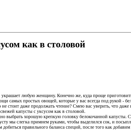
сусом как в столовой
а, украшает любую женщину. Конечно же, куда проще приготови
мощи самых простых овощей, которые у вас всегда под рукой - б
о не стоит даже продолжать чтение? Смею вас уверить, что даже 
 свежей капусты с уксусом как в столовой.
ужно выбрать хорошую крепкую головку белокочанной капусты. С
пусту мы слегка примнем руками, чтобы выделился сок, и посыпл
ам добиться правильного баланса специй, после того как добави