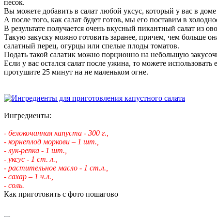
песок.
Вы можете добавить в салат любой уксус, который у вас в доме
А после того, как салат будет готов, мы его поставим в холод
В результате получается очень вкусный пикантный салат из о
Такую закуску можно готовить заранее, причем, чем больше она
салатный перец, огурцы или спелые плоды томатов.
Подать такой салатик можно порционно на небольшую закусоч
Если у вас остался салат после ужина, то можете использовать 
протушите 25 минут на не маленьком огне.
Ингредиенты:
- белокочанная капуста - 300 г.,
- корнеплод моркови – 1 шт.,
- лук-репка - 1 шт.,
- уксус - 1 ст. л.,
- растительное масло - 1 ст.л.,
- сахар – 1 ч.л.,
- соль.
Как приготовить с фото пошагово