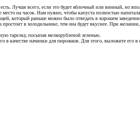
 есть. Лучше всего, если это будет яблочный или винный, но вп
ное место на часок. Нам нужно, чтобы капуста полностью напита
вощей, который раньше можно было отведать в хорошем заведени
 простоит в холодильнике, тем она будет вкуснее. При желании, 
ную тарелку, посыпав мелкорубленой зеленью.
его в качестве начинки для пирожков. Для этого, выложите его в