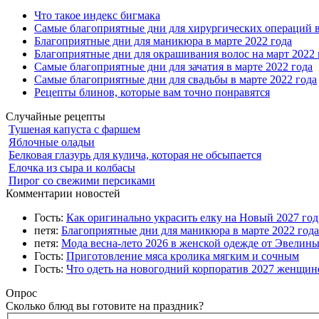
Что такое индекс бигмака
Самые благоприятные дни для хирургических операций в
Благоприятные дни для маникюра в марте 2022 года
Благоприятные дни для окрашивания волос на март 2022 
Самые благоприятные дни для зачатия в марте 2022 года
Самые благоприятные дни для свадьбы в марте 2022 года
Рецепты блинов, которые вам точно понравятся
Случайные рецепты
Тушеная капуста с фаршем
Яблочные оладьи
Белковая глазурь для кулича, которая не обсыпается
Елочка из сыра и колбасы
Пирог со свежими персиками
Комментарии новостей
Гость:
Как оригинально украсить елку на Новый 2027 го
петя:
Благоприятные дни для маникюра в марте 2022 года
петя:
Мода весна-лето 2026 в женской одежде от Эвелин
Гость:
Приготовление мяса кролика мягким и сочным
Гость:
Что одеть на новогодний корпоратив 2027 женщине
Опрос
Сколько блюд вы готовите на праздник?