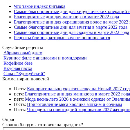
Что такое индекс бигмака
Самые благоприятные дни для хирургических операций в
Благоприятные дни для маникюра в марте 2022 года
Благоприятные дни для окрашивания волос на март 2022 
Самые благоприятные дни для зачатия в марте 2022 года
Самые благоприятные дни для свадьбы в марте 2022 года
Рецепты блинов, которые вам точно понравятся
Случайные рецепты
Абрикосовый джем
Куриное филе с ананасами и помидорами
Кофейное безе
Вкусная пасха
Салат "Буржуйский"
Комментарии новостей
Гость:
Как оригинально украсить елку на Новый 2027 го
петя:
Благоприятные дни для маникюра в марте 2022 года
петя:
Мода весна-лето 2026 в женской одежде от Эвелин
Гость:
Приготовление мяса кролика мягким и сочным
Гость:
Что одеть на новогодний корпоратив 2027 женщине
Опрос
Сколько блюд вы готовите на праздник?