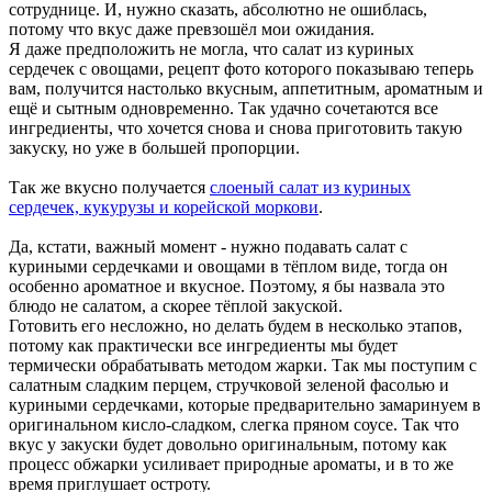
сотруднице. И, нужно сказать, абсолютно не ошиблась,
потому что вкус даже превзошёл мои ожидания.
Я даже предположить не могла, что салат из куриных
сердечек с овощами, рецепт фото которого показываю теперь
вам, получится настолько вкусным, аппетитным, ароматным и
ещё и сытным одновременно. Так удачно сочетаются все
ингредиенты, что хочется снова и снова приготовить такую
закуску, но уже в большей пропорции.
Так же вкусно получается
слоеный салат из куриных
сердечек, кукурузы и корейской моркови
.
Да, кстати, важный момент - нужно подавать салат с
куриными сердечками и овощами в тёплом виде, тогда он
особенно ароматное и вкусное. Поэтому, я бы назвала это
блюдо не салатом, а скорее тёплой закуской.
Готовить его несложно, но делать будем в несколько этапов,
потому как практически все ингредиенты мы будет
термически обрабатывать методом жарки. Так мы поступим с
салатным сладким перцем, стручковой зеленой фасолью и
куриными сердечками, которые предварительно замаринуем в
оригинальном кисло-сладком, слегка пряном соусе. Так что
вкус у закуски будет довольно оригинальным, потому как
процесс обжарки усиливает природные ароматы, и в то же
время приглушает остроту.