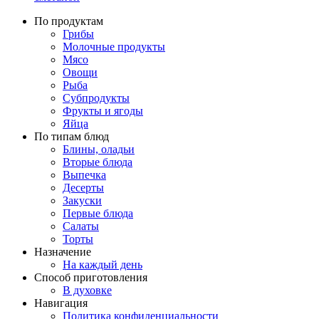
По продуктам
Грибы
Молочные продукты
Мясо
Овощи
Рыба
Субпродукты
Фрукты и ягоды
Яйца
По типам блюд
Блины, оладьи
Вторые блюда
Выпечка
Десерты
Закуски
Первые блюда
Салаты
Торты
Назначение
На каждый день
Способ приготовления
В духовке
Навигация
Политика конфиденциальности