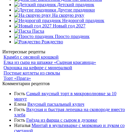
Детский праздник
Другие праздники
На скорую руку
Недорогой праздник
Новый год 2027
Пасха
Просто праздник
Рождество
Интересные рецепты
Крамбл с овсяной крошкой
Елка из сыра на шпажке «Сырная красавица»
Окрошка на кефире с минералкой
Постные котлеты из свеклы
Торт «Прага»
Комментарии рецептов
Гость
Самый вкусный торт в микроволновке за 10
минут
Елена
Вкусный пасхальный кулич
Гость
Вкусная и быстрая лепешка на сковороде вместо
хлеба
Гость
Гнёзда из фарша с сыром в духовке
Наталья
Минтай в мультиварке с морковью и луком со
сметаной