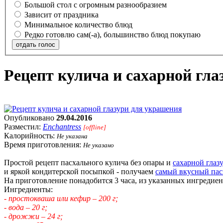
Большой стол с огромным разнообразием
Зависит от праздника
Минимальное количество блюд
Редко готовлю сам(-а), большинство блюд покупаю
отдать голос
Рецепт кулича и сахарной гл
Опубликовано
29.04.2016
Разместил:
Enchantress
[offline]
Калорийность:
Не указана
Время приготовления:
Не указано
Простой рецепт пасхального кулича без опары и
сахарной глаз
и яркой кондитерской посыпкой - получаем
самый вкусный пас
На приготовление понадобится 3 часа, из указанных ингредиен
Ингредиенты:
- простокваша или кефир – 200 г;
- вода – 20 г;
- дрожжи – 24 г;