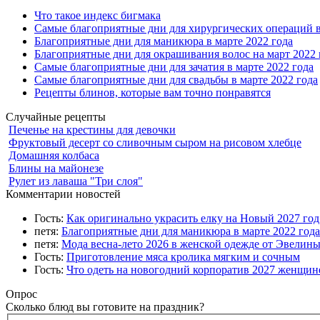
Что такое индекс бигмака
Самые благоприятные дни для хирургических операций в
Благоприятные дни для маникюра в марте 2022 года
Благоприятные дни для окрашивания волос на март 2022 
Самые благоприятные дни для зачатия в марте 2022 года
Самые благоприятные дни для свадьбы в марте 2022 года
Рецепты блинов, которые вам точно понравятся
Случайные рецепты
Печенье на крестины для девочки
Фруктовый десерт со сливочным сыром на рисовом хлебце
Домашняя колбаса
Блины на майонезе
Рулет из лаваша "Три слоя"
Комментарии новостей
Гость:
Как оригинально украсить елку на Новый 2027 го
петя:
Благоприятные дни для маникюра в марте 2022 года
петя:
Мода весна-лето 2026 в женской одежде от Эвелин
Гость:
Приготовление мяса кролика мягким и сочным
Гость:
Что одеть на новогодний корпоратив 2027 женщине
Опрос
Сколько блюд вы готовите на праздник?