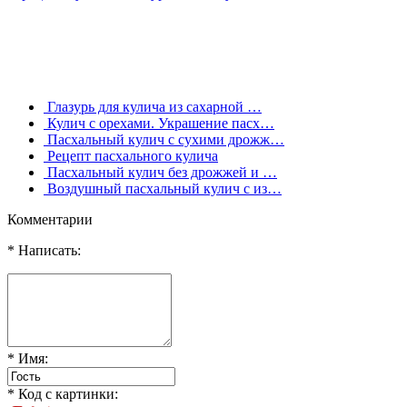
Глазурь для кулича из сахарной …
Кулич с орехами. Украшение пасх…
Пасхальный кулич с сухими дрожж…
Рецепт пасхального кулича
Пасхальный кулич без дрожжей и …
Воздушный пасхальный кулич с из…
Комментарии
* Написать:
* Имя:
* Код с картинки: