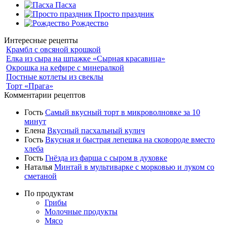
Пасха
Просто праздник
Рождество
Интересные рецепты
Крамбл с овсяной крошкой
Елка из сыра на шпажке «Сырная красавица»
Окрошка на кефире с минералкой
Постные котлеты из свеклы
Торт «Прага»
Комментарии рецептов
Гость
Самый вкусный торт в микроволновке за 10
минут
Елена
Вкусный пасхальный кулич
Гость
Вкусная и быстрая лепешка на сковороде вместо
хлеба
Гость
Гнёзда из фарша с сыром в духовке
Наталья
Минтай в мультиварке с морковью и луком со
сметаной
По продуктам
Грибы
Молочные продукты
Мясо