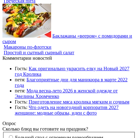
Греческая пита
Баклажаны «веером» с помидорами и
сыром
Макароны по-флотски
Простой и сытный сырный салат
Комментарии новостей
Гость:
Как оригинально украсить елку на Новый 2027
год Кролика
петя:
Благоприятные дни для маникюра в марте 2022
года
петя:
Мода весна-лето 2026 в женской одежде от
Эвелины Хромченко
Гость:
Приготовление мяса кролика мягким и сочным
Гость:
Что одеть на новогодний корпоратив 2027
женщине: модные образы, идеи с фото
Опрос
Сколько блюд вы готовите на праздник?
Большой стол с огромным разнообразием