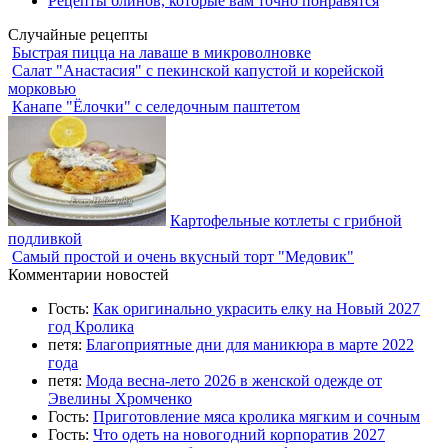
Рецепты блинов, которые вам точно понравятся
Случайные рецепты
Быстрая пицца на лаваше в микроволновке
Салат "Анастасия" с пекинской капустой и корейской
морковью
Канапе "Ёлочки" с селедочным паштетом
Картофельные котлеты с грибной
подливкой
Самый простой и очень вкусный торт "Медовик"
Комментарии новостей
Гость:
Как оригинально украсить елку на Новый 2027
год Кролика
петя:
Благоприятные дни для маникюра в марте 2022
года
петя:
Мода весна-лето 2026 в женской одежде от
Эвелины Хромченко
Гость:
Приготовление мяса кролика мягким и сочным
Гость:
Что одеть на новогодний корпоратив 2027