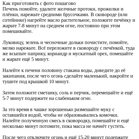
Как приготовить с фото пошагово
Печень помойте, удалите желчные протоки, прожилки и
плёнки, нарежьте средними брусочками. В сковороде (или
сотейнике) нагрейте масло растительное, положите печёнку и
жарьте 7-8 минут на среднем огне, постоянно при этом
помешивайте.
Луковицу, зелень и чесночные дольки почистите, помойте,
мелко нарежьте. Всё переложите в сковороду с печёнкой, туда
же всыпьте паприку, кориандр и мускатный орех, помешайте
и жарьте ещё 5 минут.
Налейте к печени половину стакана воды, доведите до её
закипания, после чего огонь сделайте маленький, накройте и
тушите под крышкой 10 минут.
Затем положите сметанку, соль и перчик, перемешайте и ещё
5-7 минут подержите на слабеньком огне.
За это время в чашке хорошенько размешайте муку с
оставшейся водой, чтобы не образовывались комочки.
Налейте полученную смесь в сковородку, помешайте и ещё
несколько минут потомите, пока масса не начнёт густеть.
После чего отключите огонь и ещё 15-20 минут подержите