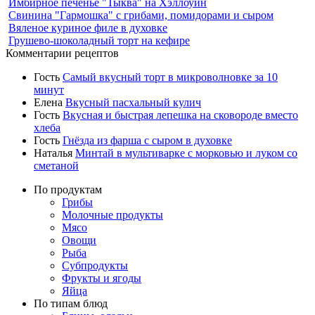
Имбирное печенье "Тыква" на Хэллоуин
Свинина "Гармошка" с грибами, помидорами и сыром
Вяленое куриное филе в духовке
Грушево-шоколадный торт на кефире
Комментарии рецептов
Гость
Самый вкусный торт в микроволновке за 10
минут
Елена
Вкусный пасхальный кулич
Гость
Вкусная и быстрая лепешка на сковороде вместо
хлеба
Гость
Гнёзда из фарша с сыром в духовке
Наталья
Минтай в мультиварке с морковью и луком со
сметаной
По продуктам
Грибы
Молочные продукты
Мясо
Овощи
Рыба
Субпродукты
Фрукты и ягоды
Яйца
По типам блюд