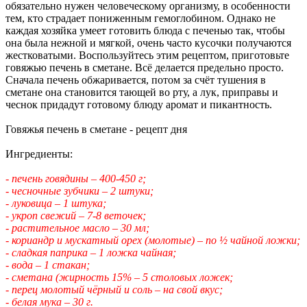
обязательно нужен человеческому организму, в особенности
тем, кто страдает пониженным гемоглобином. Однако не
каждая хозяйка умеет готовить блюда с печенью так, чтобы
она была нежной и мягкой, очень часто кусочки получаются
жестковатыми. Воспользуйтесь этим рецептом, приготовьте
говяжью печень в сметане. Всё делается предельно просто.
Сначала печень обжаривается, потом за счёт тушения в
сметане она становится тающей во рту, а лук, приправы и
чеснок придадут готовому блюду аромат и пикантность.
Говяжья печень в сметане - рецепт дня
Ингредиенты:
- печень говядины – 400-450 г;
- чесночные зубчики – 2 штуки;
- луковица – 1 штука;
- укроп свежий – 7-8 веточек;
- растительное масло – 30 мл;
- кориандр и мускатный орех (молотые) – по ½ чайной ложки;
- сладкая паприка – 1 ложка чайная;
- вода – 1 стакан;
- сметана (жирность 15%
– 5 столовых ложек;
- перец молотый чёрный и соль – на свой вкус;
- белая мука – 30 г.