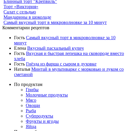
Блинный торт "Крепвиль"
Торт «Виктория»
Салат с сельдью
Мандарины в шоколаде
Самый вкусный торт в микроволновке за 10 минут
Комментарии рецептов
Гость
Самый вкусный торт в микроволновке за 10
минут
Елена
Вкусный пасхальный кулич
Гость
Вкусная и быстрая лепешка на сковороде вместо
хлеба
Гость
Гнёзда из фарша с сыром в духовке
Наталья
Минтай в мультиварке с морковью и луком со
сметаной
По продуктам
Грибы
Молочные продукты
Мясо
Овощи
Рыба
Субпродукты
Фрукты и ягоды
Яйца