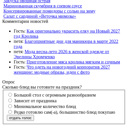
Закуска овощная острая
Маринованная скумбрия в соевом соусе
Консервированные помидоры с солью на зиму
Салат с сардиной «Веточка мимозы»
Комментарии новостей
Гость:
Как оригинально украсить елку на Новый 2027
год Кролика
петя:
Благоприятные дни для маникюра в марте 2022
года
петя:
Мода весна-лето 2026 в женской одежде от
Эвелины Хромченко
Гость:
Приготовление мяса кролика мягким и сочным
Гость:
Что одеть на новогодний корпоратив 2027
женщине: модные образы, идеи с фото
Опрос
Сколько блюд вы готовите на праздник?
Большой стол с огромным разнообразием
Зависит от праздника
Минимальное количество блюд
Редко готовлю сам(-а), большинство блюд покупаю
отдать голос