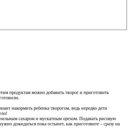
К этим продуктам можно добавить творог и приготовить
готовили.
ариант накормить ребенка творогом, ведь нередко дети
ело!
ванильным сахаром и мускатным орехом. Подавать рисовую
нужно дожидаться пока остынет, как приготовите – сразу на