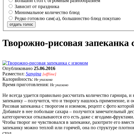
Большой стол с огромным разнообразием
Зависит от праздника
Минимальное количество блюд
Редко готовлю сам(-а), большинство блюд покупаю
отдать голос
Творожно-рисовая запеканка 
Опубликовано
25.06.2016
Разместил:
Sangina
[offline]
Калорийность:
Не указана
Время приготовления:
Не указано
Не всегда удается правильно рассчитать количество гарнира, и
запеканку – получится, что и творогу нашлось применение, и 
Рисовая запеканка с творогом и изюмом, рецепт с фото которой
Добавьте в нее побольше сахара – получится замечательный дес
категорически отказываются его есть даже с ягодами-фруктами.
Чтобы творог не чувствовался в запеканке, разотрите его вме
запеканку можно теплой или горячей, она по структуре плотнов
стол.