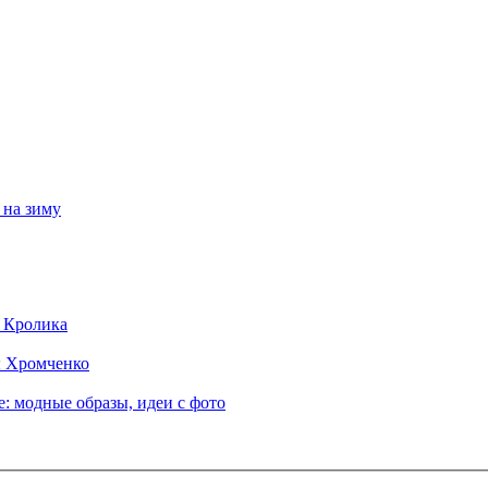
 на зиму
д Кролика
ы Хромченко
: модные образы, идеи с фото