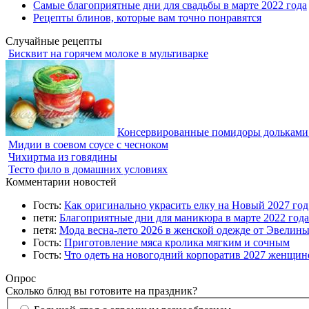
Самые благоприятные дни для свадьбы в марте 2022 года
Рецепты блинов, которые вам точно понравятся
Случайные рецепты
Бисквит на горячем молоке в мультиварке
Консервированные помидоры дольками
Мидии в соевом соусе с чесноком
Чихиртма из говядины
Тесто фило в домашних условиях
Комментарии новостей
Гость:
Как оригинально украсить елку на Новый 2027 го
петя:
Благоприятные дни для маникюра в марте 2022 года
петя:
Мода весна-лето 2026 в женской одежде от Эвелин
Гость:
Приготовление мяса кролика мягким и сочным
Гость:
Что одеть на новогодний корпоратив 2027 женщине
Опрос
Сколько блюд вы готовите на праздник?