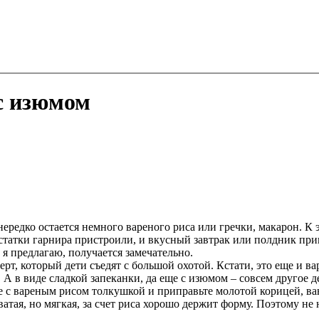
с изюмом
 нередко остается немного вареного риса или гречки, макарон. 
остатки гарнира пристроили, и вкусный завтрак или полдник при
 я предлагаю, получается замечательно.
ерт, который дети съедят с большой охотой. Кстати, это еще и в
 А в виде сладкой запеканки, да еще с изюмом – совсем другое д
сте с вареным рисом толкушкой и приправьте молотой корицей, 
атая, но мягкая, за счет риса хорошо держит форму. Поэтому не 